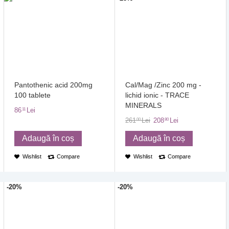
Pantothenic acid 200mg
Cal/Mag /Zinc 200 mg -
100 tablete
lichid ionic - TRACE
MINERALS
86
Lei
11
261
Lei
208
Lei
00
80
Adaugă în coș
Adaugă în coș
Wishlist
Compare
Wishlist
Compare
-20%
-20%