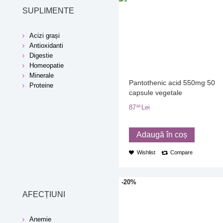
SUPLIMENTE
Acizi grași
Antioxidanti
Digestie
Homeopatie
Minerale
Pantothenic acid 550mg 50
Proteine
capsule vegetale
87
Lei
84
Adaugă în coș
Wishlist
Compare
-20%
AFECȚIUNI
Anemie