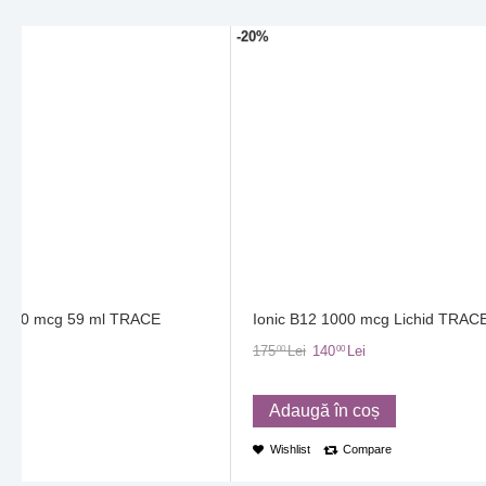
-20%
hid 300 mcg 59 ml TRACE
Ionic B12 1000 mcg Lichid TRA
175
Lei
140
Lei
00
00
Adaugă în coș
re
Wishlist
Compare