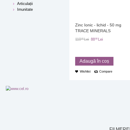
Articulații
Imunitate
Zinc Ionic - lichid - 50 mg
TRACE MINERALS
110
Lei
88
Lei
00
00
Adaugă în coș
Wishlist
Compare
FII MER