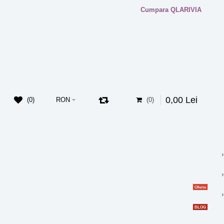
Cumpara QLARIVIA
0
,
00
Lei
0
RON
0
Oferte
BLOG