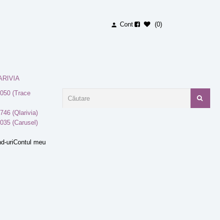
Cont
0
ARIVIA
050 (Trace
746 (Qlarivia)
035 (Carusel)
d-uri
Contul meu