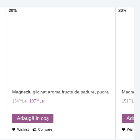
-20%
-20%
Magneziu glicinat aroma fructe de padure, pudra
Magneziu 
134
Lei
107
Lei
151
Lei
00
20
00
Adaugă în coș
Adaug
Wishlist
Compare
Wishlist