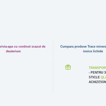
ivia-apa cu continut scazut de
Cumpara produse Trace minera
deuterium
ionice lichide
TRANSPOR
- PENTRU 3
STICLE
QL
ACHIZIȚIO