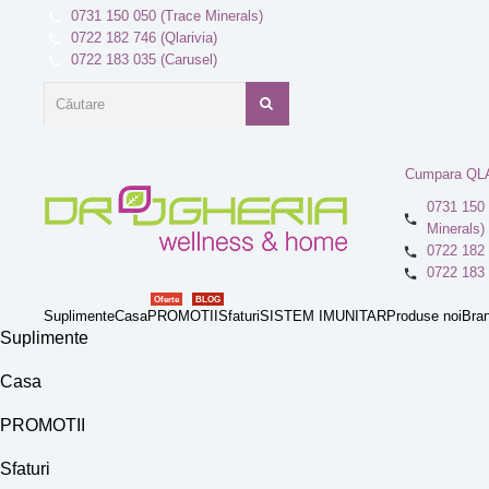
0731 150 050 (Trace Minerals)
0722 182 746 (Qlarivia)
0722 183 035 (Carusel)
Cumpara QL
0731 150 
Minerals)
0722 182 
0722 183 
Oferte
BLOG
Suplimente
Casa
PROMOTII
Sfaturi
SISTEM IMUNITAR
Produse noi
Bran
Suplimente
Casa
PROMOTII
Sfaturi