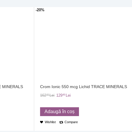
-20%
CE MINERALS
Crom Ionic 550 mcg Lichid TRACE MINERALS
162
Lei
129
Lei
00
60
Adaugă în coș
Wishlist
Compare