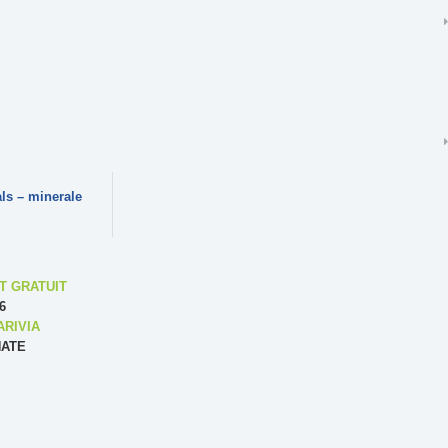
ls – minerale
T GRATUIT
6
ARIVIA
NATE