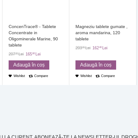
ConcenTrace® - Tablete
Magneziu tablete gumate ,
Concentrate in
aroma mandarina, 120
Oligominerale Marine, 90
tablete
tablete
203
Lei
162
Lei
00
40
207
Lei
165
Lei
00
60
Adaugă în coș
Adaugă în coș
Wishlist
Compare
Wishlist
Compare
EU LA CURENT, ABONEAZĂ-TE LA NEWSLETTER-UL DROG