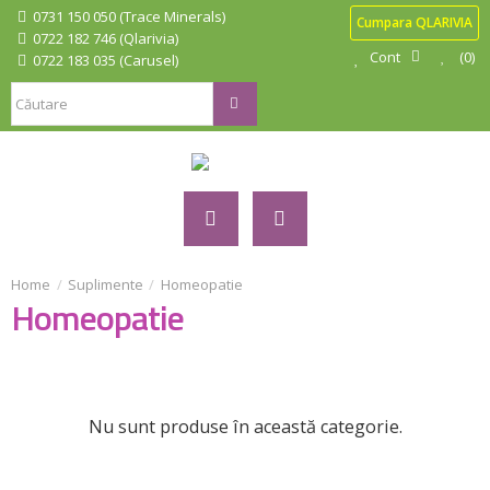
0731 150 050 (Trace Minerals)
Cumpara QLARIVIA
0722 182 746 (Qlarivia)
Cont
0
0722 183 035 (Carusel)
Suplimente
Homeopatie
Homeopatie
Nu sunt produse în această categorie.