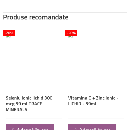
Produse recomandate
-20%
-20%
Seleniu Ionic lichid 300
Vitamina C + Zinc Ionic -
mcg 59 ml TRACE
LICHID - 59ml
MINERALS
Adaugă în coș
Adaugă în coș