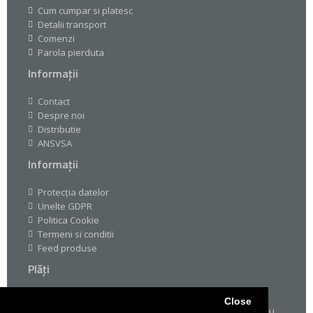
Cum cumpar si platesc
Detalii transport
Comenzi
Parola pierduta
Informații
Contact
Despre noi
Distributie
ANSVSA
Informații
Protecția datelor
Unelte GDPR
Politica Cookie
Termeni si conditii
Feed produse
Plăți
Pe drogheria.ro platile sunt simple si sigure multumita
Close
certificarilor SSL. Poti sa platesti prin VISA, MasterCard sau