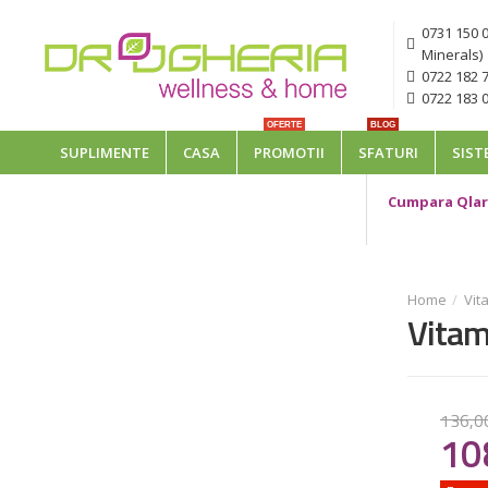
0731 150 
Minerals)
0722 182 7
0722 183 0
OFERTE
BLOG
SUPLIMENTE
CASA
PROMOTII
SFATURI
SIST
Cumpara Qlari
Vita
Vitam
136
,
0
10