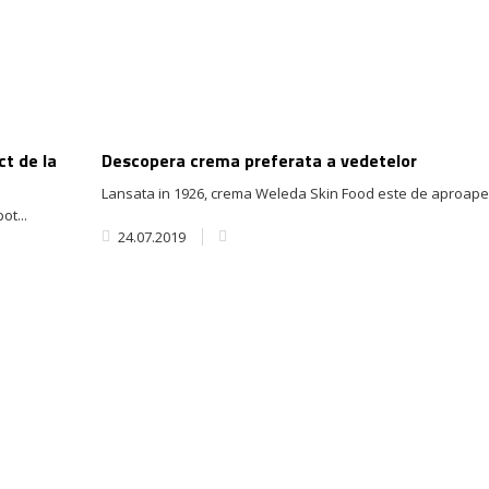
ct de la
Descopera crema preferata a vedetelor
Lansata in 1926, crema Weleda Skin Food este de aproape 1
ot...
24.07.2019