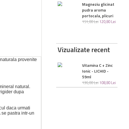
Biotina + colagen
Magneziu glicinat
lichid, aroma
pudra aroma
capsuni / mango
portocala, plicuri
147
,
00
Lei
117
,
60
Lei
151
,
00
Lei
120
,
80
Lei
Vizualizate recent
 naturala provenite
Vitamina C + Zinc
Ionic - LICHID -
59ml
136
,
00
Lei
108
,
80
Lei
ineral natural.
rigider dupa
cul daca urmati
 se pastra intr-un