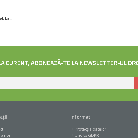
. Ea...
 LA CURENT, ABONEAZĂ-TE LA NEWSLETTER-UL DR
ații
Informații
ct
Protecția datelor
e noi
Unelte GDPR