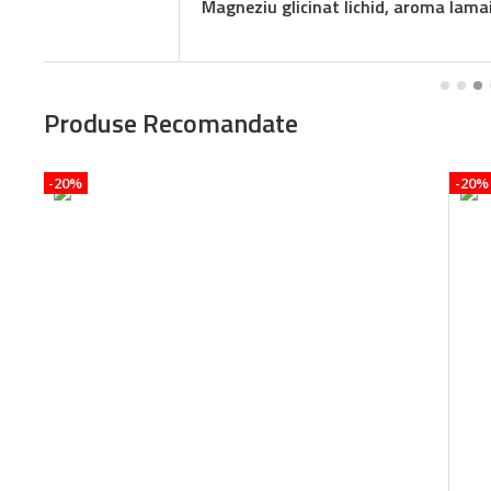
Magneziu glicinat lichid, aroma lamaie lime
Produse Recomandate
-20%
-20%