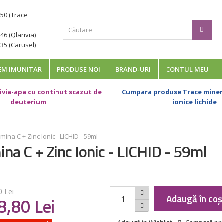
050 (Trace
46 (Qlarivia)
35 (Carusel)
EM IMUNITAR
PRODUSE NOI
BRAND-URI
CONTUL MEU
via-apa cu continut scazut de
Cumpara produse Trace minera
deuterium
ionice lichide
mina C + Zinc Ionic - LICHID - 59ml
ina C + Zinc Ionic - LICHID - 59ml
0
Lei
Adaugă în co
8
,
80
Lei