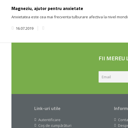
Magneziu, ajutor pentru anxietate
Anxietatea este cea mai frecventa tulburare afectiva la nivel mondial
16.07.2019
FII MEREU
Link-uri utile
Inform
Autentificare
Conta
Coș de cumpărături
Despr