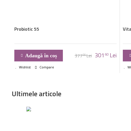
Probiotic 55
Vita
301
Lei
60
377
Lei
Adaugă în coș
00
Wishlist
Compare
Wi
Ultimele articole