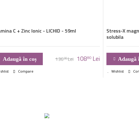
mina C + Zinc Ionic - LICHID - 59ml
Stress-X magn
solubila
108
Lei
80
136
Lei
Adaugă în coș
Adaugă î
00
shlist
Compare
Wishlist
Co