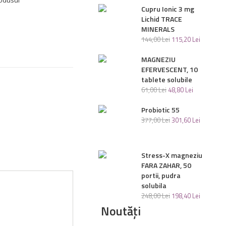
odusul
Cupru Ionic 3 mg
Lichid TRACE
MINERALS
144
,
00
Lei
115
,
20
Lei
MAGNEZIU
EFERVESCENT, 10
tablete solubile
61
,
00
Lei
48
,
80
Lei
Probiotic 55
377
,
00
Lei
301
,
60
Lei
Stress-X magneziu
FARA ZAHAR, 50
portii, pudra
solubila
248
,
00
Lei
198
,
40
Lei
Noutăți