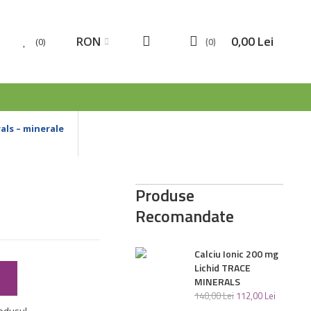
0
,
00
Lei
RON
0
0
ls – minerale
Produse
Recomandate
Calciu Ionic 200 mg
Lichid TRACE
ș
MINERALS
140
,
00
Lei
112
,
00
Lei