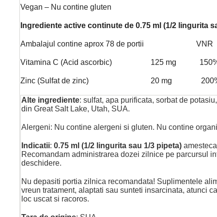
Vegan – Nu contine gluten
Ingrediente active continute de 0.75 ml (1/2 lingurita s
Ambalajul contine aprox 78 de portii VNR
Vitamina C (Acid ascorbic) 125 mg 150
Zinc (Sulfat de zinc) 20 mg 200
Alte ingrediente
: sulfat, apa purificata, sorbat de potas
din Great Salt Lake, Utah, SUA.
Alergeni: Nu contine alergeni si gluten. Nu contine orga
Indicatii
:
0.75 ml (1/2 lingurita sau 1/3 pipeta)
amestecat
Recomandam administrarea dozei zilnice pe parcursul intreg
deschidere.
Nu depasiti portia zilnica recomandata! Suplimentele ali
vreun tratament, alaptati sau sunteti insarcinata, atunci c
loc uscat si racoros.