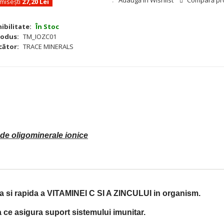
Adaugă in Wishlist
Compară pr
misești
27,20 Lei
ibilitate:
În Stoc
rodus:
TM_IOZC01
cător:
TRACE MINERALS
 de oligominerale ionice
a si rapida a
VITAMINEI C SI A ZINCULUI
in organism.
ce asigura suport sistemului imunitar.