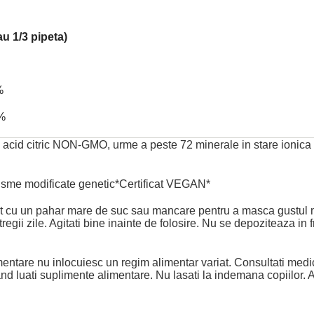
Concentrace -
Pudra
au 1/3 pipeta)
Concentrata in
Oligominerale
Marine, aroma
Blue Hawai
%
256
,
00
Lei
204
,
80
Lei
%
iu, acid citric NON-GMO, urme a peste 72 minerale in stare ionica
nisme modificate genetic*Certificat VEGAN*
 cu un pahar mare de suc sau mancare pentru a masca gustul m
ii zile. Agitati bine inainte de folosire. Nu se depoziteaza in f
mentare nu inlocuiesc un regim alimentar variat. Consultati medi
and luati suplimente alimentare. Nu lasati la indemana copiilor. A