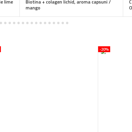
Biotina + colagen lichid, aroma capsuni /
Concentrace
mango
Oligominera
-20%