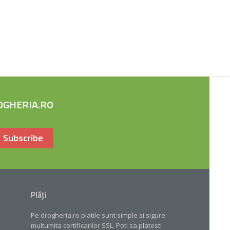
OGHERIA.RO
Subscribe
Plăți
Pe drogheria.ro platile sunt simple si sigure
multumita certificarilor SSL. Poti sa platesti