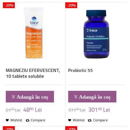
-20%
-20%
MAGNEZIU EFERVESCENT,
Probiotic 55
10 tablete solubile
Adaugă în coș
Adaugă în coș
48
Lei
301
Lei
80
60
61
Lei
377
Lei
00
00
Wishlist
Compare
Wishlist
Compare
-20%
-20%