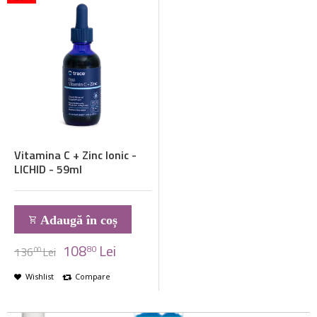
Vitamina C + Zinc Ionic -
LICHID - 59ml
Adaugă în coș
108
Lei
80
136
Lei
00
Wishlist
Compare