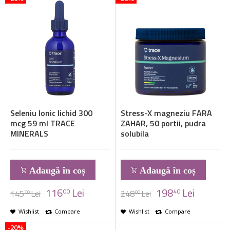
Seleniu Ionic lichid 300
Stress-X magneziu FARA
mcg 59 ml TRACE
ZAHAR, 50 portii, pudra
MINERALS
solubila
Adaugă în coș
Adaugă în coș
116
Lei
198
Lei
00
40
145
Lei
248
Lei
00
00
Wishlist
Compare
Wishlist
Compare
-20%