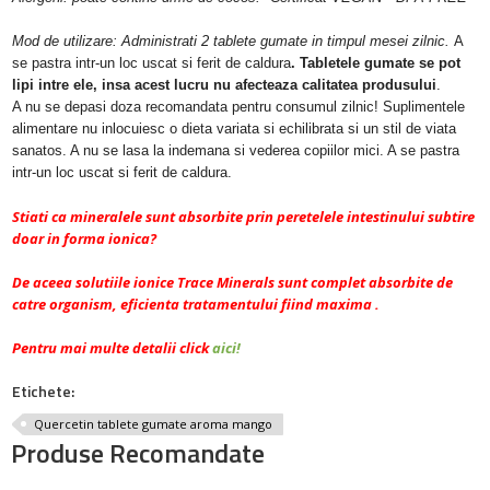
Mod de utilizare: Administrati 2 tablete gumate in timpul mesei zilnic.
A
se pastra intr-un loc uscat si ferit de caldura
. Tabletele gumate se pot
lipi intre ele, insa acest lucru nu afecteaza calitatea produsului
.
A nu se depasi doza recomandata pentru consumul zilnic! Suplimentele
alimentare nu inlocuiesc o dieta variata si echilibrata si un stil de viata
sanatos. A nu se lasa la indemana si vederea copiilor mici. A se pastra
intr-un loc uscat si ferit de caldura.
Stiati ca mineralele sunt absorbite prin peretelele intestinului subtire
doar in forma ionica?
De aceea solutiile ionice Trace Minerals sunt complet absorbite de
catre organism, eficienta tratamentului fiind maxima .
Pentru mai multe detalii click
aici!
Etichete:
Quercetin tablete gumate aroma mango
Produse Recomandate