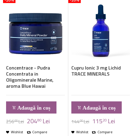
Concentrace - Pudra
Cupru Ionic 3 mg Lichid
Concentrata in
TRACE MINERALS
Oligominerale Marine,
aroma Blue Hawai
Adaugă în coș
Adaugă în coș
204
Lei
115
Lei
80
20
256
Lei
144
Lei
00
00
Wishlist
Compare
Wishlist
Compare