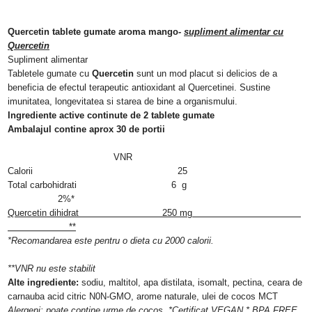
Quercetin tablete gumate aroma mango
-
supliment alimentar cu
Quercetin
Supliment alimentar
Tabletele gumate cu
Quercetin
sunt un mod placut si delicios de a
beneficia de efectul terapeutic antioxidant al Quercetinei. Sustine
imunitatea, longevitatea si starea de bine a organismului.
Ingrediente active continute de 2 tablete gumate
Ambalajul contine aprox 30 de portii
VNR
Calorii
25
Total carbohidrati
6 g
2%*
Quercetin dihidrat 250 mg
**
*Recomandarea este pentru o dieta cu 2000 calorii.
**VNR nu este stabilit
Alte ingrediente:
sodiu, maltitol, apa distilata, isomalt, pectina, ceara de
carnauba acid citric N0N-GMO, arome naturale,
ulei de cocos MCT
Alergeni: poate contine urme de cocos. *Certificat VEGAN * BPA FREE