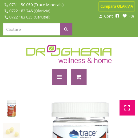
0731 150 050 (Trace Minerals)
Cumpara QLARIVIA
0722 182 746 (Qlarivia)
Cont
0
0722 183 035 (Carusel)