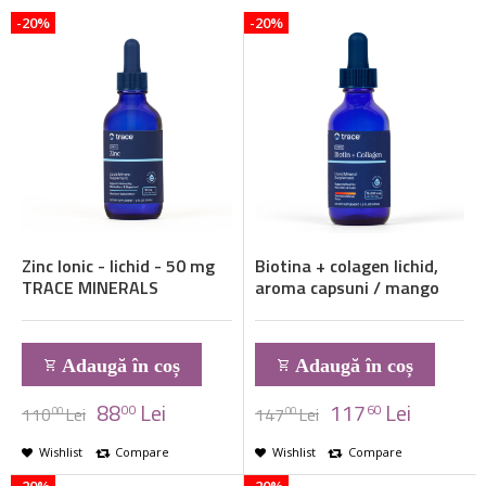
-20%
-20%
Zinc Ionic - lichid - 50 mg
Biotina + colagen lichid,
TRACE MINERALS
aroma capsuni / mango
Adaugă în coș
Adaugă în coș
88
Lei
117
Lei
00
60
110
Lei
147
Lei
00
00
Wishlist
Compare
Wishlist
Compare
-20%
-20%