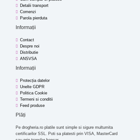
Detalii transport
Comenzi
Parola pierduta
Informații
Contact
Despre noi
Distributie
ANSVSA
Informații
Protecția datelor
Unelte GDPR
Politica Cookie
Termeni si conditii
Feed produse
Plăți
Pe drogheria.ro platile sunt simple si sigure multumita
certificarilor SSL. Poti sa platesti prin VISA, MasterCard
sau prin transfer bancar.