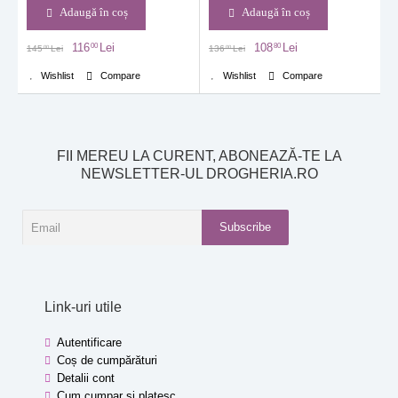
Adaugă în coș
Adaugă în coș
116
Lei
108
Lei
00
80
145
Lei
136
Lei
00
00
Wishlist
Compare
Wishlist
Compare
FII MEREU LA CURENT, ABONEAZĂ-TE LA
NEWSLETTER-UL DROGHERIA.RO
Subscribe
Link-uri utile
Autentificare
Coș de cumpărături
Detalii cont
Cum cumpar si platesc