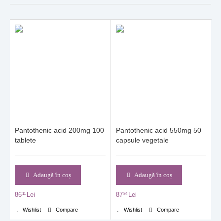
Pantothenic acid 200mg 100
Pantothenic acid 550mg 50
tablete
capsule vegetale
Adaugă în coș
Adaugă în coș
86
Lei
87
Lei
11
84
Wishlist
Compare
Wishlist
Compare