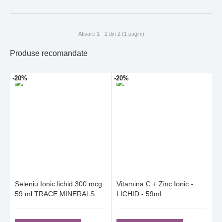
Afişare 1 - 2 din 2 (1 pagini)
Produse recomandate
-20%
-20%
Seleniu Ionic lichid 300 mcg
Vitamina C + Zinc Ionic -
59 ml TRACE MINERALS
LICHID - 59ml