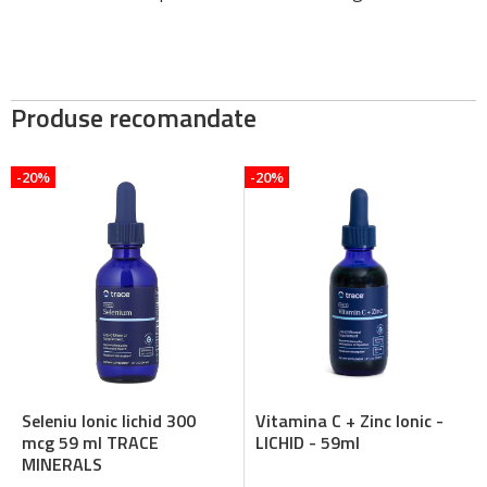
Produse recomandate
-20%
-20%
Seleniu Ionic lichid 300
Vitamina C + Zinc Ionic -
mcg 59 ml TRACE
LICHID - 59ml
MINERALS