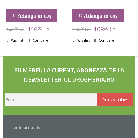
Adaugă în coș
Adaugă în coș
116
Lei
108
Lei
00
80
145
Lei
136
Lei
00
00
Wishlist
Compare
Wishlist
Compare
FII MEREU LA CURENT, ABONEAZĂ-TE LA
NEWSLETTER-UL DROGHERIA.RO
Subscribe
Link-uri utile