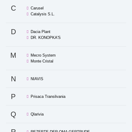
C
Carusel
Catalysis S.L.
D
Dacia Plant
DR. KONOPKA'S
M
Mecro System
Monte Cristal
N
NIAVIS
P
Prisaca Transilvania
Q
Qlarivia
R
REZEPTE DER OMA GERTRUDE