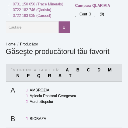
0731 150 050 (Trace Minerals)
Cumpara QLARIVIA
0722 182 746 (Qlarivia)
Cont
0
0722 183 035 (Carusel)
Producător
Găseşte producătorul tău favorit
A
B
C
D
M
ÎN ORDINE ALFABETICĂ:
N
P
Q
R
S
T
A
AMBROZIA
Apicola Pastoral Georgescu
Aurul Stupului
B
BIOBAZA