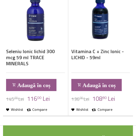
Seleniu Ionic lichid 300
Vitamina C + Zinc Ionic -
mcg 59 ml TRACE
LICHID - 59ml
MINERALS
Adaugă în coș
Adaugă în coș
116
Lei
108
Lei
00
80
145
Lei
136
Lei
00
00
Wishlist
Compare
Wishlist
Compare