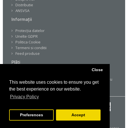
Distributie
ANSVSA
Informații
Protecția datelor
Unelte GDPR
Politica Cookie
Termeni si conditii
Feed produse
Plăți
Close
Pe drogheria.ro platile sunt simple si sigure multumita
certificarilor SSL. Poti sa platesti prin VISA, MasterCard sau
This website uses cookies to ensure you get
prin transfer bancar.
the best experience on our website.
Privacy Policy
Preferences
Accept