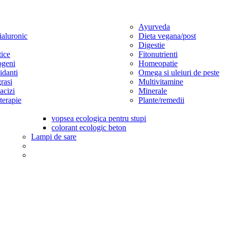
Ayurveda
ialuronic
Dieta vegana/post
Digestie
tice
Fitonutrienti
ogeni
Homeopatie
idanti
Omega si uleiuri de peste
rasi
Multivitamine
cizi
Minerale
erapie
Plante/remedii
vopsea ecologica pentru stupi
colorant ecologic beton
Lampi de sare