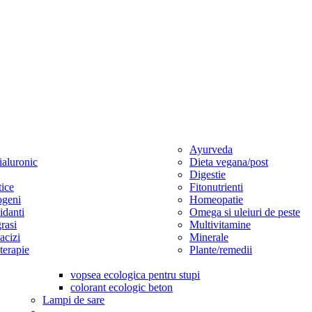
Ayurveda
ialuronic
Dieta vegana/post
Digestie
tice
Fitonutrienti
ogeni
Homeopatie
idanti
Omega si uleiuri de peste
rasi
Multivitamine
cizi
Minerale
erapie
Plante/remedii
vopsea ecologica pentru stupi
colorant ecologic beton
Lampi de sare