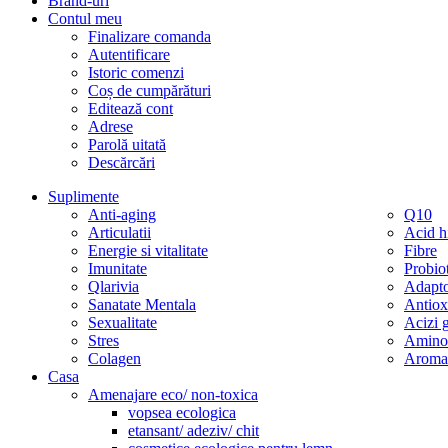
Brand-uri
Contul meu
Finalizare comanda
Autentificare
Istoric comenzi
Coș de cumpărături
Editează cont
Adrese
Parolă uitată
Descărcări
Suplimente
Anti-aging
Q10
Articulatii
Acid h
Energie si vitalitate
Fibre
Imunitate
Probio
Qlarivia
Adapt
Sanatate Mentala
Antiox
Sexualitate
Acizi g
Stres
Aminoa
Colagen
Aromat
Casa
Amenajare eco/ non-toxica
vopsea ecologica
etansant/ adeziv/ chit