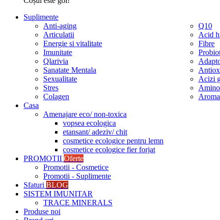
Coșul este gol!
Suplimente
Anti-aging
Q10
Articulatii
Acid h
Energie si vitalitate
Fibre
Imunitate
Probio
Qlarivia
Adapt
Sanatate Mentala
Antiox
Sexualitate
Acizi g
Stres
Aminoa
Colagen
Aromat
Casa
Amenajare eco/ non-toxica
vopsea ecologica
etansant/ adeziv/ chit
cosmetice ecologice pentru lemn
cosmetice ecologice fier forjat
PROMOTII
Oferte
Promotii - Cosmetice
Promotii - Suplimente
Sfaturi
BLOG
SISTEM IMUNITAR
TRACE MINERALS
Produse noi