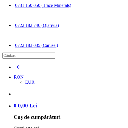
0731 150 050 (Trace Minerals)
0722 182 746 (Qlarivia)
0722 183 035 (Carusel)
0
RON
EUR
0
0
,
00
Lei
Coș de cumpărături