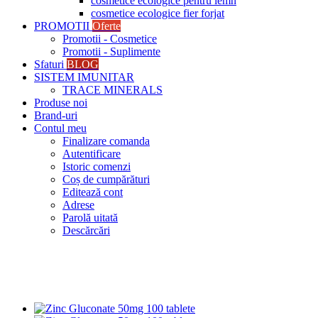
cosmetice ecologice pentru lemn
cosmetice ecologice fier forjat
PROMOTII
Oferte
Promotii - Cosmetice
Promotii - Suplimente
Sfaturi
BLOG
SISTEM IMUNITAR
TRACE MINERALS
Produse noi
Brand-uri
Contul meu
Finalizare comanda
Autentificare
Istoric comenzi
Coș de cumpărături
Editează cont
Adrese
Parolă uitată
Descărcări