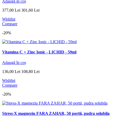
Adaugă în coș
377
,
00
Lei
301
,
60
Lei
Wishlist
Compare
-20%
Vitamina C + Zinc Ionic - LICHID - 59ml
Adaugă în coș
136
,
00
Lei
108
,
80
Lei
Wishlist
Compare
-20%
Stress-X magneziu FARA ZAHAR, 50 portii, pudra solubila