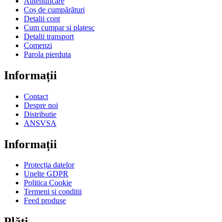
Autentificare
Coș de cumpărături
Detalii cont
Cum cumpar si platesc
Detalii transport
Comenzi
Parola pierduta
Informații
Contact
Despre noi
Distributie
ANSVSA
Informații
Protecția datelor
Unelte GDPR
Politica Cookie
Termeni si conditii
Feed produse
Plăți