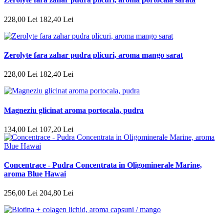
228
,
00
Lei
182
,
40
Lei
Zerolyte fara zahar pudra plicuri, aroma mango sarat
228
,
00
Lei
182
,
40
Lei
Magneziu glicinat aroma portocala, pudra
134
,
00
Lei
107
,
20
Lei
Concentrace - Pudra Concentrata in Oligominerale Marine,
aroma Blue Hawai
256
,
00
Lei
204
,
80
Lei