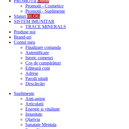
PROMOTII
Oferte
Promotii - Cosmetice
Promotii - Suplimente
Sfaturi
BLOG
SISTEM IMUNITAR
TRACE MINERALS
Produse noi
Brand-uri
Contul meu
Finalizare comanda
Autentificare
Istoric comenzi
Coș de cumpărături
Editează cont
Adrese
Parolă uitată
Descărcări
Suplimente
Anti-aging
Articulatii
Energie si vitalitate
Imunitate
Qlarivia
Sanatate Mentala