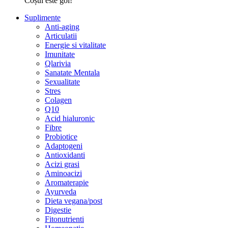
Coșul este gol!
Suplimente
Anti-aging
Articulatii
Energie si vitalitate
Imunitate
Qlarivia
Sanatate Mentala
Sexualitate
Stres
Colagen
Q10
Acid hialuronic
Fibre
Probiotice
Adaptogeni
Antioxidanti
Acizi grasi
Aminoacizi
Aromaterapie
Ayurveda
Dieta vegana/post
Digestie
Fitonutrienti