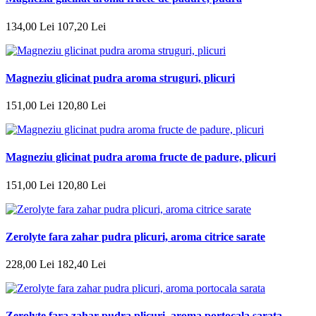
134
,
00
Lei
107
,
20
Lei
Magneziu glicinat pudra aroma struguri, plicuri
151
,
00
Lei
120
,
80
Lei
Magneziu glicinat pudra aroma fructe de padure, plicuri
151
,
00
Lei
120
,
80
Lei
Zerolyte fara zahar pudra plicuri, aroma citrice sarate
228
,
00
Lei
182
,
40
Lei
Zerolyte fara zahar pudra plicuri, aroma portocala sarata