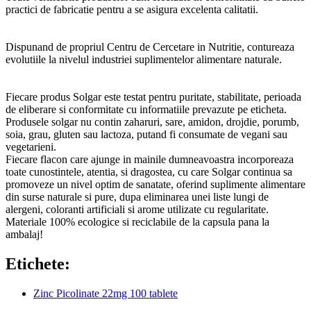
practici de fabricatie pentru a se asigura excelenta calitatii.
Dispunand de propriul Centru de Cercetare in Nutritie, contureaza
evolutiile la nivelul industriei suplimentelor alimentare naturale.
Fiecare produs Solgar este testat pentru puritate, stabilitate, perioada
de eliberare si conformitate cu informatiile prevazute pe eticheta.
Produsele solgar nu contin zaharuri, sare, amidon, drojdie, porumb,
soia, grau, gluten sau lactoza, putand fi consumate de vegani sau
vegetarieni.
Fiecare flacon care ajunge in mainile dumneavoastra incorporeaza
toate cunostintele, atentia, si dragostea, cu care Solgar continua sa
promoveze un nivel optim de sanatate, oferind suplimente alimentare
din surse naturale si pure, dupa eliminarea unei liste lungi de
alergeni, coloranti artificiali si arome utilizate cu regularitate.
Materiale 100% ecologice si reciclabile de la capsula pana la
ambalaj!
Etichete:
Zinc Picolinate 22mg 100 tablete