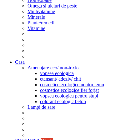
Homeopatie
Omega si uleiuri de peste
Multivitamine
Minerale
Plante/remedii
Vitamine
Casa
Amenajare eco/ non-toxica
vopsea ecologica
etansant/ adeziv/ chit
cosmetice ecologice pentru lemn
cosmetice ecologice fier forjat
vopsea ecologica pentru stupi
colorant ecologic beton
Lampi de sare