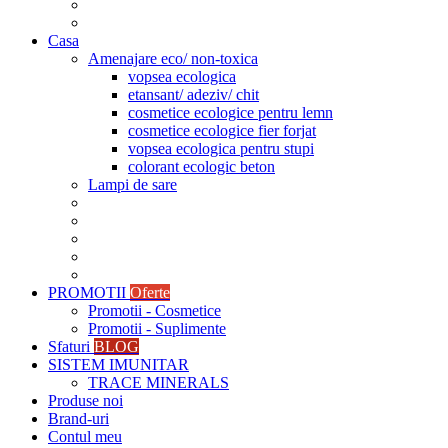
Casa
Amenajare eco/ non-toxica
vopsea ecologica
etansant/ adeziv/ chit
cosmetice ecologice pentru lemn
cosmetice ecologice fier forjat
vopsea ecologica pentru stupi
colorant ecologic beton
Lampi de sare
PROMOTII
Oferte
Promotii - Cosmetice
Promotii - Suplimente
Sfaturi
BLOG
SISTEM IMUNITAR
TRACE MINERALS
Produse noi
Brand-uri
Contul meu