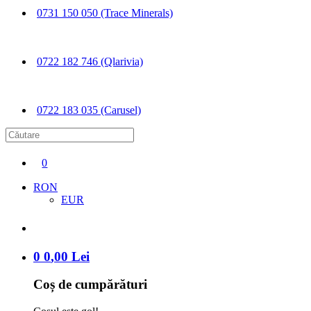
0731 150 050 (Trace Minerals)
0722 182 746 (Qlarivia)
0722 183 035 (Carusel)
0
RON
EUR
0
0
,
00
Lei
Coș de cumpărături