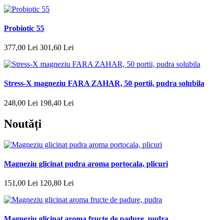
Probiotic 55
377
,
00
Lei
301
,
60
Lei
Stress-X magneziu FARA ZAHAR, 50 portii, pudra solubila
248
,
00
Lei
198
,
40
Lei
Noutăți
Magneziu glicinat pudra aroma portocala, plicuri
151
,
00
Lei
120
,
80
Lei
Magneziu glicinat aroma fructe de padure, pudra