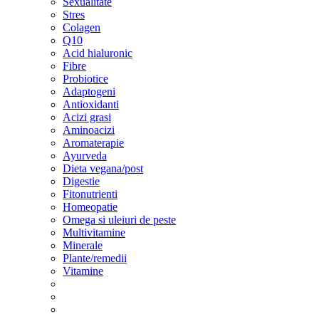
Sexualitate
Stres
Colagen
Q10
Acid hialuronic
Fibre
Probiotice
Adaptogeni
Antioxidanti
Acizi grasi
Aminoacizi
Aromaterapie
Ayurveda
Dieta vegana/post
Digestie
Fitonutrienti
Homeopatie
Omega si uleiuri de peste
Multivitamine
Minerale
Plante/remedii
Vitamine