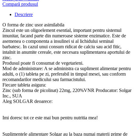
Compară produsul
Descriere
O forma de zinc usor asimilabila
Zincul este un oligoelement esential, important pentru sistemul
imunitar, facand parte din numeroase sisteme enzimatice. Este de
asemenea o componenta a insulinei si al lichidului seminal
barbatesc. In cazul unui consum ridicat de calciu sau acid fitic,
intalnit in anumite cereale, este necesara suplimentarea aportului de
zinc.
Produsul poate fi consumat de vegetarieni.
Mod de administrare: A se administra ca supliment alimentar pentru
adulti, o (1) tableta pe zi, preferabil in timpul mesei, sau conform
recomandarilor medicului sau farmacistului.
Fiecare tableta asigura:
Zinc (sub forma de picolinat) 22mg, 220%VNR Producator: Solgar
Inc., SUA
Aleg SOLGAR deoarece:
Imi doresc tot ce este mai bun pentru nutritia mea!
Suplimentele alimentare Solgar au la baza numai materii prime de