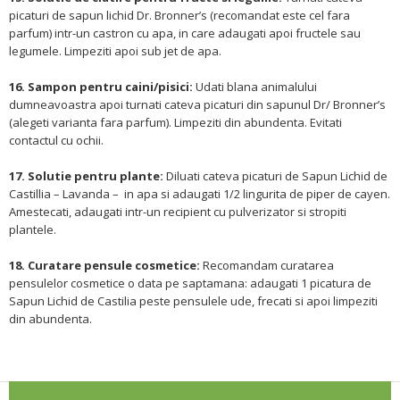
picaturi de sapun lichid Dr. Bronner’s (recomandat este cel fara
parfum) intr-un castron cu apa, in care adaugati apoi fructele sau
legumele. Limpeziti apoi sub jet de apa.
16. Sampon pentru caini/pisici:
Udati blana animalului
dumneavoastra apoi turnati cateva picaturi din sapunul Dr/ Bronner’s
(alegeti varianta fara parfum). Limpeziti din abundenta. Evitati
contactul cu ochii.
17. Solutie pentru plante:
Diluati cateva picaturi de Sapun Lichid de
Castillia – Lavanda – in apa si adaugati 1/2 lingurita de piper de cayen.
Amestecati, adaugati intr-un recipient cu pulverizator si stropiti
plantele.
18. Curatare pensule cosmetice:
Recomandam curatarea
pensulelor cosmetice o data pe saptamana: adaugati 1 picatura de
Sapun Lichid de Castilia peste pensulele ude, frecati si apoi limpeziti
din abundenta.