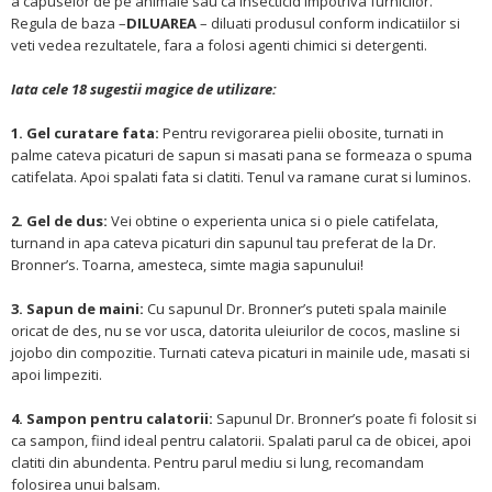
a capuselor de pe animale sau ca insecticid impotriva furnicilor.
Regula de baza –
DILUAREA
– diluati produsul conform indicatiilor si
veti vedea rezultatele, fara a folosi agenti chimici si detergenti.
Iata cele 18 sugestii magice de utilizare:
1. Gel curatare fata:
Pentru revigorarea pielii obosite, turnati in
palme cateva picaturi de sapun si masati pana se formeaza o spuma
catifelata. Apoi spalati fata si clatiti. Tenul va ramane curat si luminos.
2. Gel de dus:
Vei obtine o experienta unica si o piele catifelata,
turnand in apa cateva picaturi din sapunul tau preferat de la Dr.
Bronner’s. Toarna, amesteca, simte magia sapunului!
3. Sapun de maini:
Cu sapunul Dr. Bronner’s puteti spala mainile
oricat de des, nu se vor usca, datorita uleiurilor de cocos, masline si
jojobo din compozitie. Turnati cateva picaturi in mainile ude, masati si
apoi limpeziti.
4. Sampon pentru calatorii:
Sapunul Dr. Bronner’s poate fi folosit si
ca sampon, fiind ideal pentru calatorii. Spalati parul ca de obicei, apoi
clatiti din abundenta. Pentru parul mediu si lung, recomandam
folosirea unui balsam.