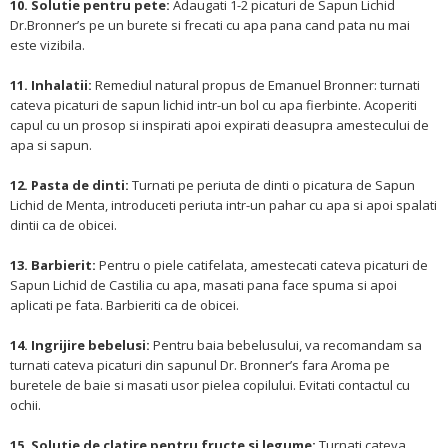
10. Solutie pentru pete:
Adaugati 1-2 picaturi de Sapun Lichid
Dr.Bronner’s pe un burete si frecati cu apa pana cand pata nu mai
este vizibila.
11. Inhalatii:
Remediul natural propus de Emanuel Bronner: turnati
cateva picaturi de sapun lichid intr-un bol cu apa fierbinte. Acoperiti
capul cu un prosop si inspirati apoi expirati deasupra amestecului de
apa si sapun.
12. Pasta de dinti:
Turnati pe periuta de dinti o picatura de Sapun
Lichid de Menta, introduceti periuta intr-un pahar cu apa si apoi spalati
dintii ca de obicei.
13. Barbierit:
Pentru o piele catifelata, amestecati cateva picaturi de
Sapun Lichid de Castilia cu apa, masati pana face spuma si apoi
aplicati pe fata. Barbieriti ca de obicei.
14. Ingrijire bebelusi:
Pentru baia bebelusului, va recomandam sa
turnati cateva picaturi din sapunul Dr. Bronner’s fara Aroma pe
buretele de baie si masati usor pielea copilului. Evitati contactul cu
ochii.
15. Solutie de clatire pentru fructe si legume:
Turnati cateva