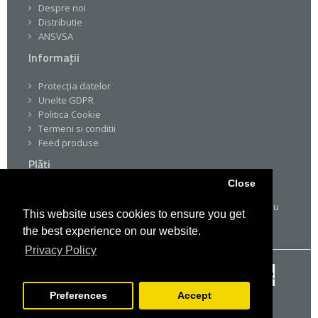
Despre noi
Distributie
ANSVSA
Informații
Protecția datelor
Unelte GDPR
Politica Cookie
Termeni si conditii
Feed produse
Plăți
Close
Pe drogheria.ro platile sunt simple si sigure multumita
certificarilor SSL. Poti sa platesti prin VISA, MasterCard sau
This website uses cookies to ensure you get
prin transfer bancar.
the best experience on our website.
Privacy Policy
Preferences
Accept