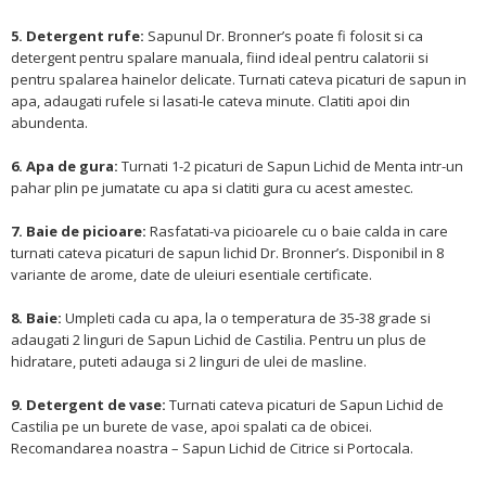
5. Detergent rufe:
Sapunul Dr. Bronner’s poate fi folosit si ca
detergent pentru spalare manuala, fiind ideal pentru calatorii si
pentru spalarea hainelor delicate. Turnati cateva picaturi de sapun in
apa, adaugati rufele si lasati-le cateva minute. Clatiti apoi din
abundenta.
6. Apa de gura:
Turnati 1-2 picaturi de Sapun Lichid de Menta intr-un
pahar plin pe jumatate cu apa si clatiti gura cu acest amestec.
7. Baie de picioare:
Rasfatati-va picioarele cu o baie calda in care
turnati cateva picaturi de sapun lichid Dr. Bronner’s. Disponibil in 8
variante de arome, date de uleiuri esentiale certificate.
8. Baie:
Umpleti cada cu apa, la o temperatura de 35-38 grade si
adaugati 2 linguri de Sapun Lichid de Castilia. Pentru un plus de
hidratare, puteti adauga si 2 linguri de ulei de masline.
9. Detergent de vase:
Turnati cateva picaturi de Sapun Lichid de
Castilia pe un burete de vase, apoi spalati ca de obicei.
Recomandarea noastra – Sapun Lichid de Citrice si Portocala.