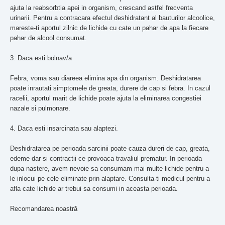
ajuta la reabsorbtia apei in organism, crescand astfel frecventa
urinarii. Pentru a contracara efectul deshidratant al bauturilor alcoolice,
mareste-ti aportul zilnic de lichide cu cate un pahar de apa la fiecare
pahar de alcool consumat.
Daca esti bolnav/a
Febra, voma sau diareea elimina apa din organism. Deshidratarea
poate inrautati simptomele de greata, durere de cap si febra. In cazul
racelii, aportul marit de lichide poate ajuta la eliminarea congestiei
nazale si pulmonare.
Daca esti insarcinata sau alaptezi.
Deshidratarea pe perioada sarcinii poate cauza dureri de cap, greata,
edeme dar si contractii ce provoaca travaliul prematur. In perioada
dupa nastere, avem nevoie sa consumam mai multe lichide pentru a
le inlocui pe cele eliminate prin alaptare. Consulta-ti medicul pentru a
afla cate lichide ar trebui sa consumi in aceasta perioada.
Recomandarea noastră