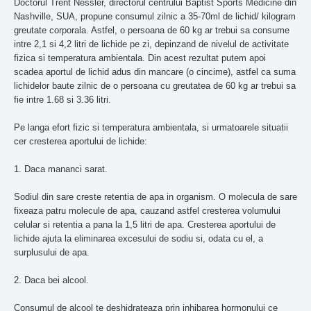
Doctorul Trent Nessler, directorul centrului Baptist Sports Medicine din
Nashville, SUA, propune consumul zilnic a 35-70ml de lichid/ kilogram
greutate corporala. Astfel, o persoana de 60 kg ar trebui sa consume
intre 2,1 si 4,2 litri de lichide pe zi, depinzand de nivelul de activitate
fizica si temperatura ambientala. Din acest rezultat putem apoi
scadea aportul de lichid adus din mancare (o cincime), astfel ca suma
lichidelor baute zilnic de o persoana cu greutatea de 60 kg ar trebui sa
fie intre 1.68 si 3.36 litri.
Pe langa efort fizic si temperatura ambientala, si urmatoarele situatii
cer cresterea aportului de lichide:
Daca mananci sarat.
Sodiul din sare creste retentia de apa in organism. O molecula de sare
fixeaza patru molecule de apa, cauzand astfel cresterea volumului
celular si retentia a pana la 1,5 litri de apa. Cresterea aportului de
lichide ajuta la eliminarea excesului de sodiu si, odata cu el, a
surplusului de apa.
Daca bei alcool.
Consumul de alcool te deshidrateaza prin inhibarea hormonului ce