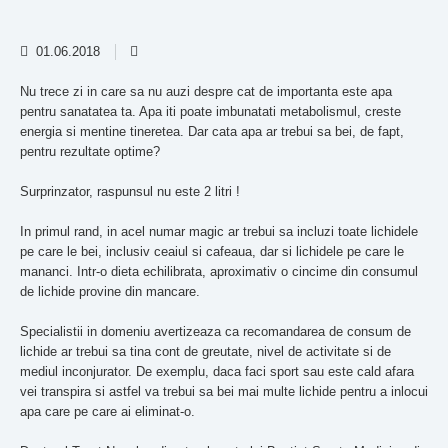
01.06.2018
Nu trece zi in care sa nu auzi despre cat de importanta este apa
pentru sanatatea ta. Apa iti poate imbunatati metabolismul, creste
energia si mentine tineretea. Dar cata apa ar trebui sa bei, de fapt,
pentru rezultate optime?
Surprinzator, raspunsul nu este 2 litri !
In primul rand, in acel numar magic ar trebui sa incluzi toate lichidele
pe care le bei, inclusiv ceaiul si cafeaua, dar si lichidele pe care le
mananci. Intr-o dieta echilibrata, aproximativ o cincime din consumul
de lichide provine din mancare.
Specialistii in domeniu avertizeaza ca recomandarea de consum de
lichide ar trebui sa tina cont de greutate, nivel de activitate si de
mediul inconjurator. De exemplu, daca faci sport sau este cald afara
vei transpira si astfel va trebui sa bei mai multe lichide pentru a inlocui
apa care pe care ai eliminat-o.