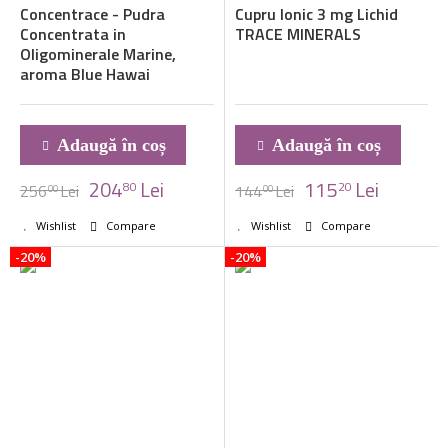
Concentrace - Pudra
Cupru Ionic 3 mg Lichid
Concentrata in
TRACE MINERALS
Oligominerale Marine,
aroma Blue Hawai
Adaugă în coș
Adaugă în coș
204
Lei
115
Lei
80
20
256
Lei
144
Lei
00
00
Wishlist
Compare
Wishlist
Compare
-20%
-20%