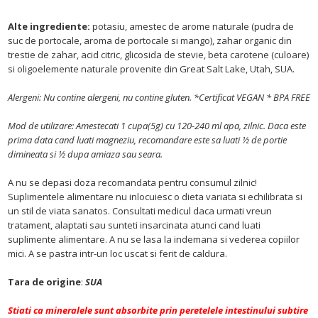
Alte ingrediente:
potasiu, amestec de arome naturale (pudra de
suc de portocale, aroma de portocale si mango), zahar organic din
trestie de zahar,
acid citric,
glicosida de stevie, beta carotene (culoare)
si
oligoelemente naturale provenite din Great Salt Lake, Utah, SUA.
Alergeni: Nu contine alergeni, nu contine gluten. *Certificat VEGAN * BPA FREE
Mod de utilizare: Amestecati 1 cupa(5g) cu 120-240 ml apa, zilnic. Daca este
prima data cand luati magneziu, recomandare este sa luati ½ de portie
dimineata si ½ dupa amiaza sau seara.
A nu se depasi doza recomandata pentru consumul zilnic!
Suplimentele alimentare nu inlocuiesc o dieta variata si echilibrata si
un stil de viata sanatos. Consultati medicul daca urmati vreun
tratament, alaptati sau sunteti insarcinata atunci cand luati
suplimente alimentare. A nu se lasa la indemana si vederea copiilor
mici. A se pastra intr-un loc uscat si ferit de caldura.
Tara de origine
:
SUA
Stiati ca mineralele sunt absorbite prin peretelele intestinului subtire