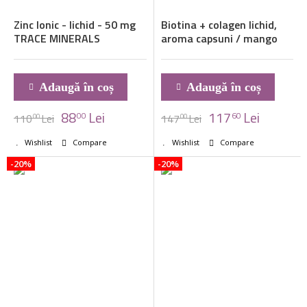
Zinc Ionic - lichid - 50 mg
Biotina + colagen lichid,
TRACE MINERALS
aroma capsuni / mango
Adaugă în coș
Adaugă în coș
88
Lei
117
Lei
00
60
110
Lei
147
Lei
00
00
Wishlist
Compare
Wishlist
Compare
-20%
-20%