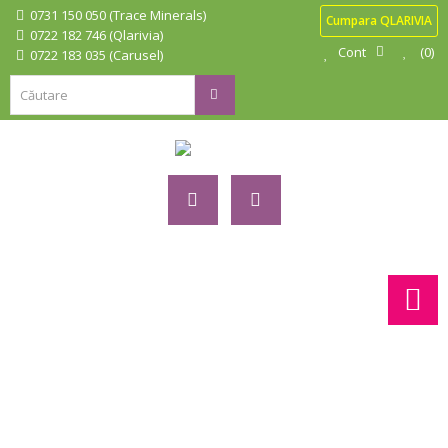
0731 150 050 (Trace Minerals)
Cumpara QLARIVIA
0722 182 746 (Qlarivia)
Cont
0
0722 183 035 (Carusel)