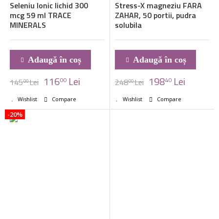
Seleniu Ionic lichid 300
Stress-X magneziu FARA
mcg 59 ml TRACE
ZAHAR, 50 portii, pudra
MINERALS
solubila
Adaugă în coș
Adaugă în coș
116
Lei
198
Lei
00
40
145
Lei
248
Lei
00
00
Wishlist
Compare
Wishlist
Compare
-20%