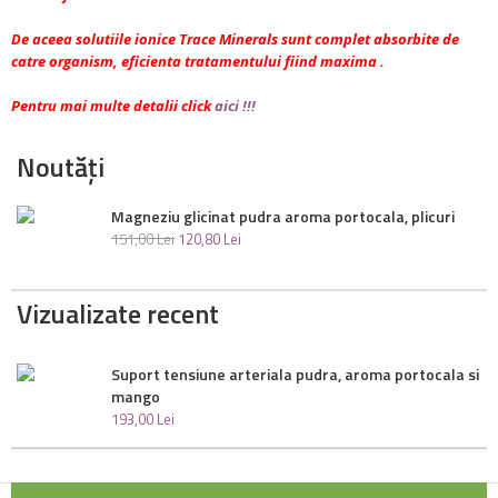
De aceea solutiile ionice Trace Minerals sunt complet absorbite de
catre organism, eficienta tratamentului fiind maxima .
Pentru mai multe detalii click
aici !!!
Noutăți
Magneziu glicinat pudra aroma portocala, plicuri
151
,
00
Lei
120
,
80
Lei
Vizualizate recent
Suport tensiune arteriala pudra, aroma portocala si
mango
193
,
00
Lei