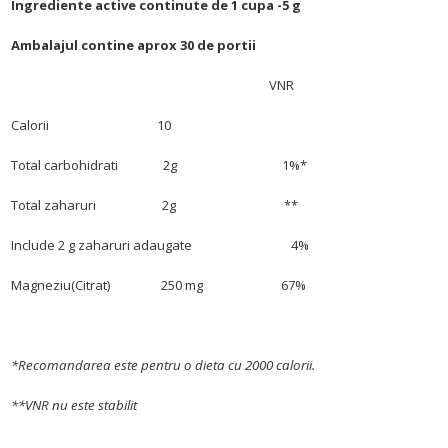
Ingrediente active continute de 1 cupa -5 g
Ambalajul contine aprox 30 de portii
VNR
Calorii 10
Total carbohidrati 2g 1%*
Total zaharuri 2g **
Include 2 g zaharuri adaugate 4%
Magneziu(Citrat) 250 mg 67%
*Recomandarea este pentru o dieta cu 2000 calorii.
**VNR nu este stabilit