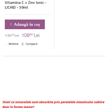
Vitamina C + Zinc Ionic -
LICHID - 59ml
Adaugă în coș
108
Lei
80
136
Lei
00
Wishlist
Compare
Stiati ca mineralele sunt absorbite prin peretelele intestinului subtire
doar in forma ionica?