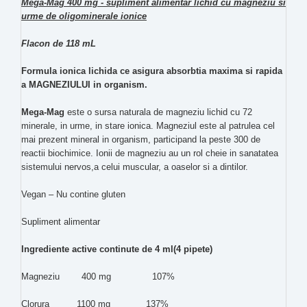
Mega-Mag 400 mg - supliment alimentar lichid cu magneziu si
urme de oligominerale ionice
Flacon de 118 mL
Formula ionica lichida ce asigura absorbtia maxima si rapida
a MAGNEZIULUI in organism.
Mega-Mag
este o sursa naturala de magneziu lichid cu 72
minerale, in urme, in stare ionica. Magneziul este al patrulea cel
mai prezent mineral in organism, participand la peste 300 de
reactii biochimice. Ionii de magneziu au un rol cheie in sanatatea
sistemului nervos,a celui muscular, a oaselor si a dintilor.
Vegan – Nu contine gluten
Supliment alimentar
Ingrediente active continute de 4 ml(4 pipete)
Magneziu 400 mg 107%
Clorura 1100 mg 137%