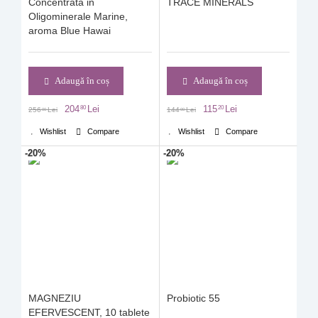
Concentrata in
TRACE MINERALS
Oligominerale Marine,
aroma Blue Hawai
Adaugă în coș
Adaugă în coș
204
Lei
115
Lei
80
20
256
Lei
144
Lei
00
00
Wishlist
Compare
Wishlist
Compare
-20%
-20%
MAGNEZIU
Probiotic 55
EFERVESCENT, 10 tablete