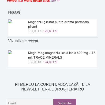
Pentru mai multe detalii click
aici !!!
Noutăți
Magneziu glicinat pudra aroma portocala,
plicuri
151
,
00
Lei
120
,
80
Lei
Vizualizate recent
Mega-Mag magneziu lichid ionic 400 mg ,118
ml, TRACE MINERALS
156
,
00
Lei
124
,
80
Lei
FII MEREU LA CURENT, ABONEAZĂ-TE LA
NEWSLETTER-UL DROGHERIA.RO
Subscribe