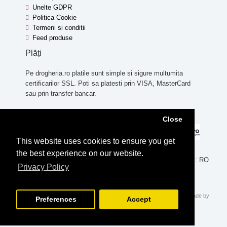
Unelte GDPR
Politica Cookie
Termeni si conditii
Feed produse
Plăți
Pe drogheria.ro platile sunt simple si sigure multumita
certificarilor SSL. Poti sa platesti prin VISA, MasterCard
sau prin transfer bancar.
Close
This website uses cookies to ensure you get
the best experience on our website.
SC MECRO SYSTEM S.R.L. Nr. Com.: J40/2334/1991, CUI: RO
Privacy Policy
431712
© Copyright 2014-2026. Powered by
Open Cart
.
Technopolis theme
made by
Preferences
Accept
ThemeBurn.com