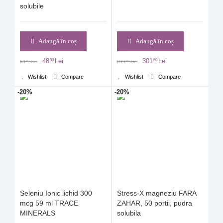
solubile
Adaugă în coș
Adaugă în coș
48
Lei
301
Lei
80
60
61
Lei
377
Lei
00
00
Wishlist
Compare
Wishlist
Compare
-20%
-20%
Seleniu Ionic lichid 300
Stress-X magneziu FARA
mcg 59 ml TRACE
ZAHAR, 50 portii, pudra
MINERALS
solubila