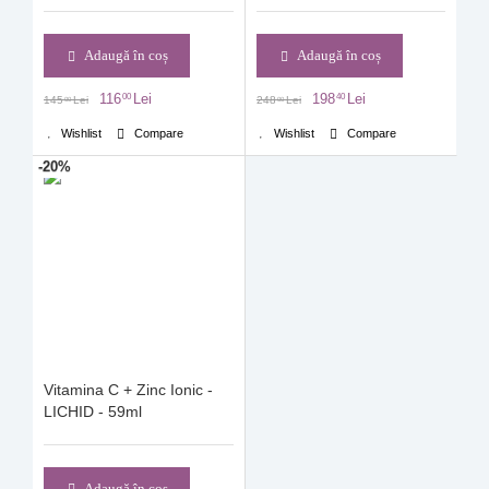
Adaugă în coș
Adaugă în coș
116
Lei
198
Lei
00
40
145
Lei
248
Lei
00
00
Wishlist
Compare
Wishlist
Compare
-20%
Vitamina C + Zinc Ionic -
LICHID - 59ml
Adaugă în coș