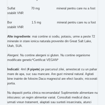
Sulfat 70 mg mineral pentru care nu a fost
stabilit VNR
Bor 1.5 mg mineral pentru care nu a fost
stabilit VNR
Alte ingrediente
: mai contine si sodiu, potasiu, urme a peste 72
minerale in stare ionica naturala provenite din Great Salt Lake,
Utah, SUA.
Alergeni: Nu contine alergeni si gluten. Nu contine organisme
modificate genetic*Certificat VEGAN*
Indicatii
: 4ml (
4 pipete
) pe parcursul zilei, amestecat cu un pahar
mare de apa, suc sau mancare. Are gust mineral natural. Agitati
bine inainte de folosire.Daca magneziul are efect laxativ, micsorati
portia.
Nu depasiti portia zilnica recomandata! Suplimentele alimentare nu
inlocuiesc un regim alimentar variat. Consultati medicul daca
urmati vreun tratament, alaptati sau sunteti insarcinata, atunci