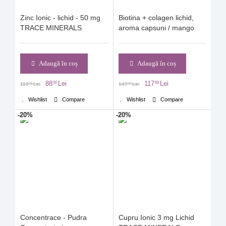
Zinc Ionic - lichid - 50 mg
Biotina + colagen lichid,
TRACE MINERALS
aroma capsuni / mango
Adaugă în coș
Adaugă în coș
88
Lei
117
Lei
00
60
110
Lei
147
Lei
00
00
Wishlist
Compare
Wishlist
Compare
-20%
-20%
Concentrace - Pudra
Cupru Ionic 3 mg Lichid