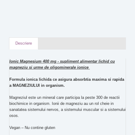
Mega-Mag magneziu
Cal/Mag /Zinc 200 mg -
lichid ionic 400 mg ,118
lichid ionic - TRACE
ml, TRACE MINERALS
MINERALS
Descriere
Ionic Magnesium 400 mg - supliment alimentar lichid cu
magneziu si urme de oligominerale ionice
Formula ionica lichida ce asigura absorbtia maxima si rapida
a MAGNEZIULUI in organism.
Magneziul este un mineral care participa la peste 300 de reactii
biochimice in organism. Ionii de magneziu au un rol cheie in
sanatatea sistemului nervos, a sistemului muscular si a sistemului
osos.
Vegan – Nu contine gluten