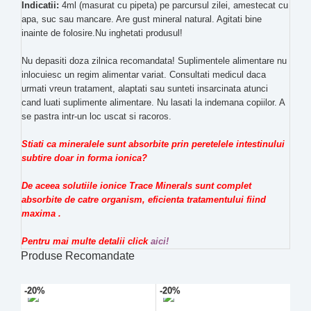
Indicatii:
4ml (masurat cu pipeta) pe parcursul zilei, amestecat cu
apa, suc sau mancare. Are gust mineral natural. Agitati bine
inainte de folosire.Nu inghetati produsul!
Nu depasiti doza zilnica recomandata! Suplimentele alimentare nu
inlocuiesc un regim alimentar variat. Consultati medicul daca
urmati vreun tratament, alaptati sau sunteti insarcinata atunci
cand luati suplimente alimentare. Nu lasati la indemana copiilor. A
se pastra intr-un loc uscat si racoros.
Stiati ca mineralele sunt absorbite prin peretelele intestinului
subtire doar in forma ionica?
De aceea solutiile ionice Trace Minerals sunt complet
absorbite de catre organism, eficienta tratamentului fiind
maxima .
Pentru mai multe detalii click
aici!
Produse Recomandate
-20%
-20%