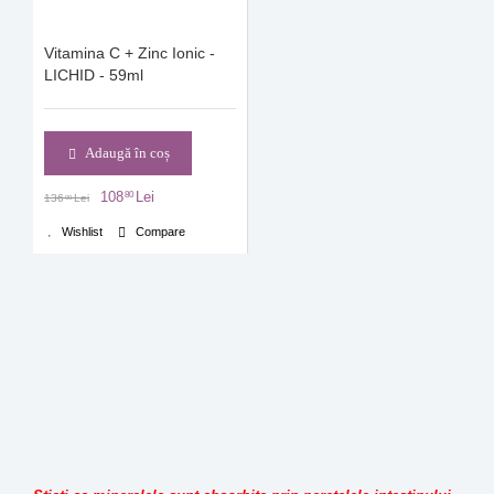
Vitamina C + Zinc Ionic -
LICHID - 59ml
Adaugă în coș
108
Lei
80
136
Lei
00
Wishlist
Compare