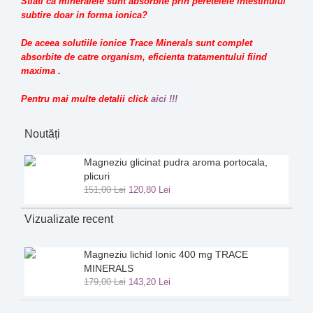
Stiati ca mineralele sunt absorbite prin peretelele intestinului
subtire doar in forma ionica?
De aceea solutiile ionice Trace Minerals sunt complet
absorbite de catre organism, eficienta tratamentului fiind
maxima .
Pentru mai multe detalii click
aici !!!
Noutăți
Magneziu glicinat pudra aroma portocala,
plicuri
151
,
00
Lei
120
,
80
Lei
Vizualizate recent
Magneziu lichid Ionic 400 mg TRACE
MINERALS
179
,
00
Lei
143
,
20
Lei