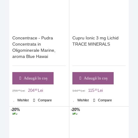
Concentrace - Pudra
Cupru Ionic 3 mg Lichid
Concentrata in
TRACE MINERALS
Oligominerale Marine,
aroma Blue Hawai
Adaugă în coș
Adaugă în coș
204
Lei
115
Lei
80
20
256
Lei
144
Lei
00
00
Wishlist
Compare
Wishlist
Compare
-20%
-20%