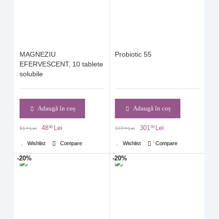
MAGNEZIU
Probiotic 55
EFERVESCENT, 10 tablete
solubile
Adaugă în coș
Adaugă în coș
48
Lei
301
Lei
80
60
61
Lei
377
Lei
00
00
Wishlist
Compare
Wishlist
Compare
-20%
-20%