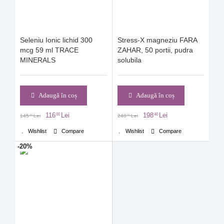
Seleniu Ionic lichid 300
Stress-X magneziu FARA
mcg 59 ml TRACE
ZAHAR, 50 portii, pudra
MINERALS
solubila
Adaugă în coș
Adaugă în coș
116
Lei
198
Lei
00
40
145
Lei
248
Lei
00
00
Wishlist
Compare
Wishlist
Compare
-20%