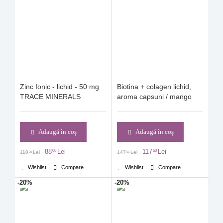
Zinc Ionic - lichid - 50 mg
Biotina + colagen lichid,
TRACE MINERALS
aroma capsuni / mango
Adaugă în coș
Adaugă în coș
88
Lei
117
Lei
00
60
110
Lei
147
Lei
00
00
Wishlist
Compare
Wishlist
Compare
-20%
-20%