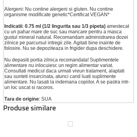
Alergeni: Nu contine alergeni si gluten. Nu contine
organisme modificate genetic*Certificat VEGAN*
Indicatii
:
0.75 ml (1/2 lingurita sau 1/3 pipeta)
amestecat
cu un pahar mare de suc sau mancare pentru a masca
gustul mineral natural. Recomandam administrarea dozei
zilnice pe parcursul intregii zile. Agitati bine inainte de
folosire. Nu se depoziteaza in frigider dupa deschidere.
Nu depasiti portia zilnica recomandata! Suplimentele
alimentare nu inlocuiesc un regim alimentar variat.
Consultati medicul daca urmati vreun tratament, alaptati
sau sunteti insarcinata, atunci cand luati suplimente
alimentare. Nu lasati la indemana copiilor. A se pastra intr-
un loc uscat si racoros.
Tara de origine
: SUA
Produse similare