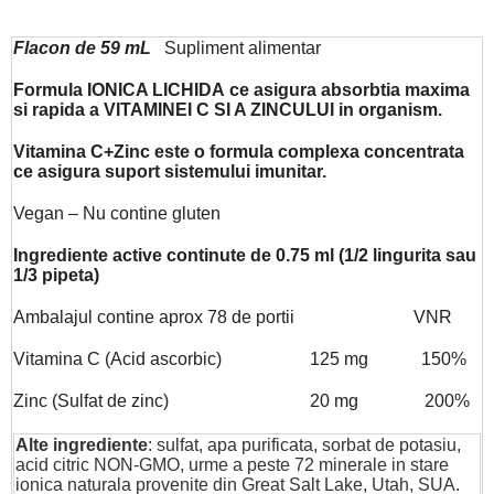
Flacon de 59 mL
Supliment alimentar
Formula
IONICA LICHIDA
ce asigura absorbtia maxima
si rapida a
VITAMINEI C SI A ZINCULUI
in organism.
Vitamina C+Zinc este o formula complexa concentrata
ce asigura suport sistemului imunitar.
Vegan – Nu contine gluten
Ingrediente active continute de 0.75 ml (1/2 lingurita sau
1/3 pipeta)
Ambalajul contine aprox 78 de portii VNR
Vitamina C (Acid ascorbic) 125 mg 150%
Zinc (Sulfat de zinc) 20 mg 200%
Alte ingrediente
: sulfat, apa purificata, sorbat de potasiu,
acid citric NON-GMO, urme a peste 72 minerale in stare
ionica naturala provenite din Great Salt Lake, Utah, SUA.