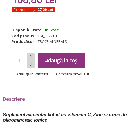
Economisești
27,20 Lei
Disponibilitate:
În Stoc
Cod produs:
TM_IOZC01
Producător:
TRACE MINERALS
Adaugă în coș
Adaugă in Wishlist
Compară produsul
Descriere
Supliment alimentar lichid cu vitamina C, Zinc si urme de
oligominerale ionice