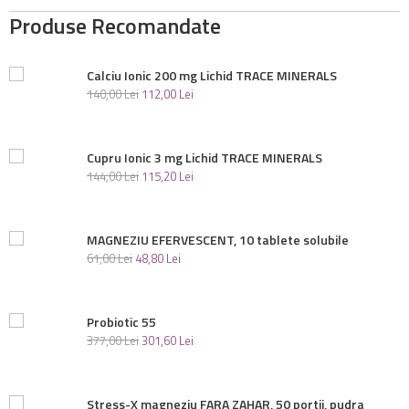
Produse Recomandate
Calciu Ionic 200 mg Lichid TRACE MINERALS
140
,
00
Lei
112
,
00
Lei
Cupru Ionic 3 mg Lichid TRACE MINERALS
144
,
00
Lei
115
,
20
Lei
MAGNEZIU EFERVESCENT, 10 tablete solubile
61
,
00
Lei
48
,
80
Lei
Probiotic 55
377
,
00
Lei
301
,
60
Lei
Stress-X magneziu FARA ZAHAR, 50 portii, pudra