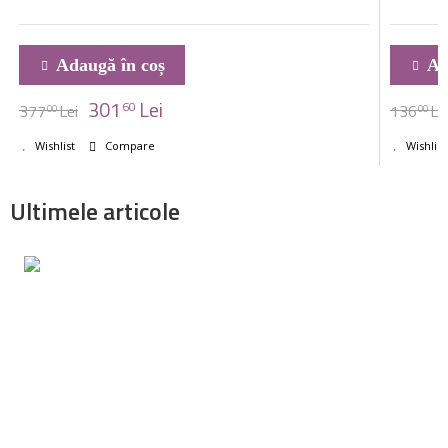
Adaugă în coș
Ad
301
Lei
60
377
Lei
136
Le
00
00
Wishlist
Compare
Wishlist
Ultimele articole