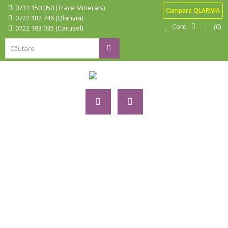
0731 150 050 (Trace Minerals)
Cumpara QLARIVIA
0722 182 746 (Qlarivia)
Cont
0
0722 183 035 (Carusel)