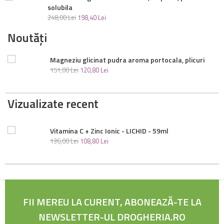
solubila
248
,
00
Lei
198
,
40
Lei
Noutăți
Magneziu glicinat pudra aroma portocala, plicuri
151
,
00
Lei
120
,
80
Lei
Vizualizate recent
Vitamina C + Zinc Ionic - LICHID - 59ml
136
,
00
Lei
108
,
80
Lei
FII MEREU LA CURENT, ABONEAZĂ-TE LA
NEWSLETTER-UL DROGHERIA.RO