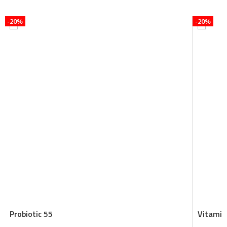
-20%
-20%
Probiotic 55
Vitamina