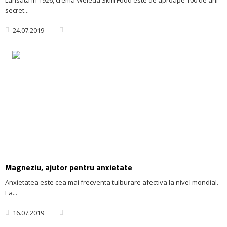
Lansata in 1926, crema Weleda Skin Food este de aproape 100 de ani
secret...
24.07.2019
Magneziu, ajutor pentru anxietate
Anxietatea este cea mai frecventa tulburare afectiva la nivel mondial.
Ea...
16.07.2019