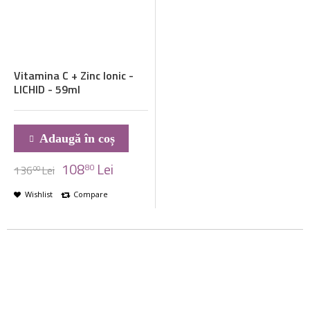
Vitamina C + Zinc Ionic -
LICHID - 59ml
Adaugă în coș
108
Lei
80
136
Lei
00
Wishlist
Compare