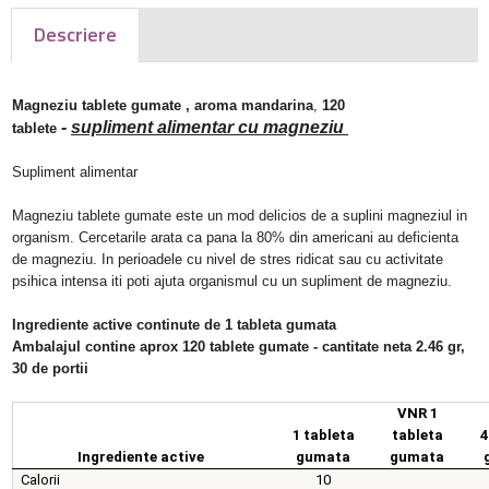
Descriere
Magneziu tablete gumate , aroma mandarina
,
120
-
supliment alimentar cu magneziu
tablete
Supliment alimentar
Magneziu tablete gumate este un mod delicios de a suplini magneziul in
organism. Cercetarile arata ca pana la 80% din americani au deficienta
de magneziu. In perioadele cu nivel de stres ridicat sau cu activitate
psihica intensa iti poti ajuta organismul cu un supliment de magneziu.
Ingrediente active continute de 1 tableta gumata
Ambalajul contine aprox 120 tablete gumate - cantitate neta 2.46 gr,
30 de portii
VNR 1
1 tableta
tableta
4
Ingrediente active
gumata
gumata
Calorii
10