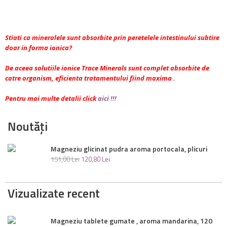
Stiati ca mineralele sunt absorbite prin peretelele intestinului subtire
doar in forma ionica?
De aceea solutiile ionice Trace Minerals sunt complet absorbite de
catre organism, eficienta tratamentului fiind maxima .
Pentru mai multe detalii click
aici !!!
Noutăți
Magneziu glicinat pudra aroma portocala, plicuri
151
,
00
Lei
120
,
80
Lei
Vizualizate recent
Magneziu tablete gumate , aroma mandarina, 120