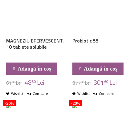
MAGNEZIU EFERVESCENT,
Probiotic 55
10 tablete solubile
Adaugă în coș
Adaugă în coș
48
Lei
301
Lei
80
60
61
Lei
377
Lei
00
00
Wishlist
Compare
Wishlist
Compare
-20%
-20%