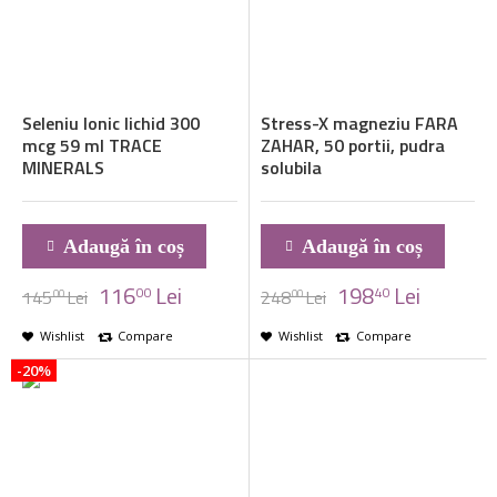
Seleniu Ionic lichid 300
Stress-X magneziu FARA
mcg 59 ml TRACE
ZAHAR, 50 portii, pudra
MINERALS
solubila
Adaugă în coș
Adaugă în coș
116
Lei
198
Lei
00
40
145
Lei
248
Lei
00
00
Wishlist
Compare
Wishlist
Compare
-20%