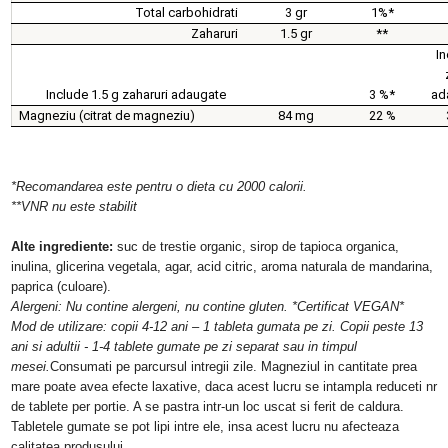
Total carbohidrati
3 gr
1%*
Zaharuri
1.5 gr
**
In
Include 1.5 g zaharuri adaugate
3 %*
a
Magneziu (citrat de magneziu)
84 mg
22 %
*Recomandarea este pentru o dieta cu 2000 calorii.
**VNR nu este stabilit
Alte ingrediente:
suc de trestie organic, sirop de tapioca organica,
inulina, glicerina vegetala, agar, acid citric, aroma naturala de mandarina,
paprica (culoare).
Alergeni: Nu contine alergeni, nu contine gluten. *Certificat VEGAN*
Mod de utilizare: copii 4-12 ani – 1 tableta gumata pe zi. Copii peste 13
ani si adultii - 1-4 tablete gumate pe zi separat sau in timpul
mesei.
Consumati pe parcursul intregii zile. Magneziul in cantitate prea
mare poate avea efecte laxative, daca acest lucru se intampla reduceti nr
de tablete per portie. A se pastra intr-un loc uscat si ferit de caldura.
Tabletele gumate se pot lipi intre ele, insa acest lucru nu afecteaza
calitatea produsului.