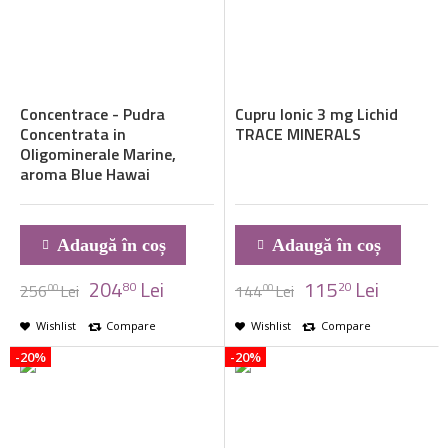
Concentrace - Pudra
Cupru Ionic 3 mg Lichid
Concentrata in
TRACE MINERALS
Oligominerale Marine,
aroma Blue Hawai
Adaugă în coș
Adaugă în coș
204
Lei
115
Lei
80
20
256
Lei
144
Lei
00
00
Wishlist
Compare
Wishlist
Compare
-20%
-20%