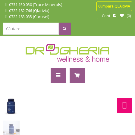
0731 150 050 (Trace Minerals)
Cumpara QLARIVIA
0722 182 746 (Qlarivia)
Cont
0
0722 183 035 (Carusel)