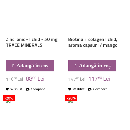
Zinc Ionic - lichid - 50 mg
Biotina + colagen lichid,
TRACE MINERALS
aroma capsuni / mango
Adaugă în coș
Adaugă în coș
88
Lei
117
Lei
00
60
110
Lei
147
Lei
00
00
Wishlist
Compare
Wishlist
Compare
-20%
-20%