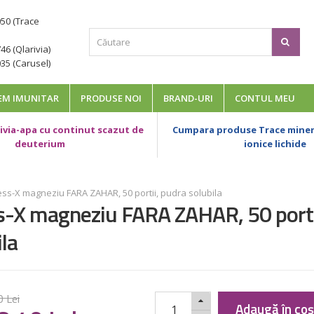
050 (Trace
46 (Qlarivia)
35 (Carusel)
EM IMUNITAR
PRODUSE NOI
BRAND-URI
CONTUL MEU
via-apa cu continut scazut de
Cumpara produse Trace minera
deuterium
ionice lichide
ess-X magneziu FARA ZAHAR, 50 portii, pudra solubila
s-X magneziu FARA ZAHAR, 50 porti
la
0
Lei
Adaugă în co