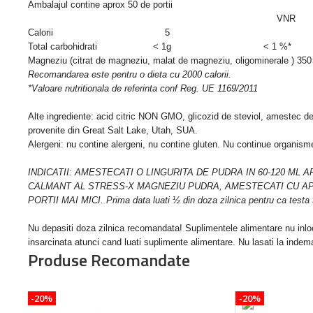
Ambalajul contine aprox 50 de portii
VNR
Calorii
5
Total carbohidrati < 1g
< 1 %*
Magneziu (citrat de magneziu, malat de magneziu, oligominerale ) 
Recomandarea este pentru o dieta cu 2000 calorii.
*Valoare nutritionala de referinta conf Reg. UE 1169/2011
Alte ingrediente: acid citric NON GMO, glicozid de steviol, amestec de 
provenite din Great Salt Lake, Utah, SUA.
Alergeni: nu contine alergeni, nu contine gluten. Nu continue organi
INDICATII: AMESTECATI O LINGURITA DE PUDRA IN 60-120 ML 
CALMANT AL STRESS-X MAGNEZIU PUDRA, AMESTECATI CU APA 
PORTII MAI MICI. Prima data luati ½ din doza zilnica pentru ca testa 
Nu depasiti doza zilnica recomandata! Suplimentele alimentare nu inloc
insarcinata atunci cand luati suplimente alimentare. Nu lasati la indema
Produse Recomandate
-20%
-20%