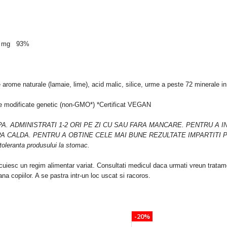
Concentrace -
Pudra
Concentrata in
Oligominerale
350 mg 93%
Marine, aroma
Blue Hawai
256
,
00
Lei
204
,
80
Lei
arome naturale (lamaie, lime), acid malic, silice, urme a peste 72 minerale in
sme modificate genetic (non-GMO*) *Certificat VEGAN
APA. ADMINISTRATI 1-2 ORI PE ZI CU SAU FARA MANCARE. PENTRU A 
CALDA. PENTRU A OBTINE CELE MAI BUNE REZULTATE IMPARTITI POR
toleranta produsului la stomac.
uiesc un regim alimentar variat. Consultati medicul daca urmati vreun tratame
na copiilor. A se pastra intr-un loc uscat si racoros.
-20%