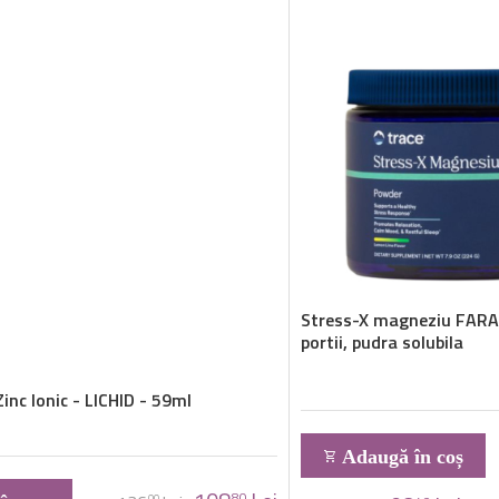
Stress-X magneziu FARA
portii, pudra solubila
inc Ionic - LICHID - 59ml
Adaugă în coș
80
00