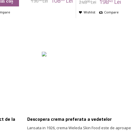
108
Lei
198
Lei
136
Lei
în coș
40
248
Lei
00
mpare
Wishlist
Compare
ct de la
Descopera crema preferata a vedetelor
Lansata in 1926, crema Weleda Skin Food este de aproape 1