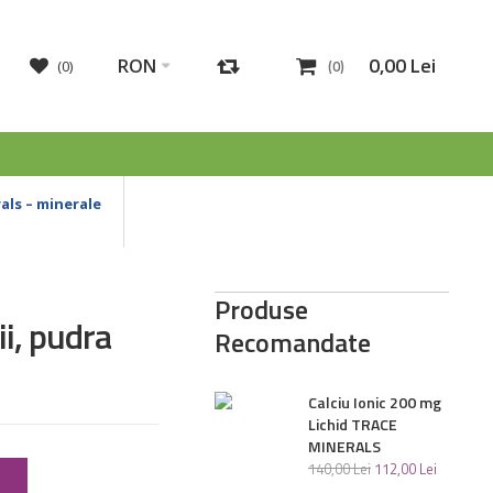
0
,
00
Lei
RON
0
0
ls – minerale
Produse
i, pudra
Recomandate
Calciu Ionic 200 mg
Lichid TRACE
MINERALS
140
,
00
Lei
112
,
00
Lei
ș