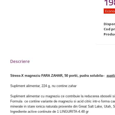
19
Econo
Dispon
Cod p
Produ
Descriere
Stress-X magneziu FARA ZAHAR, 50 portii, pudra solubila
–
supli
Supliment alimentar, 224 g, nu contine zahar
Supliment alimentar cu magneziu ce contribuie la reducerea oboselii si
Formula ce contine variante de magneziu si acid citric intr-o forma c
minerale in stare ionica naturala provenite din Great Salt Lake, Utah,
Ingrediente active continute de 1 LINGURITA-4.48 gr