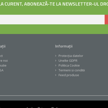
 LA CURENT, ABONEAZĂ-TE LA NEWSLETTER-UL DR
ații
Informații
ct
Protecția datelor
e noi
Unelte GDPR
butie
Politica Cookie
SA
Termeni si conditii
Feed produse