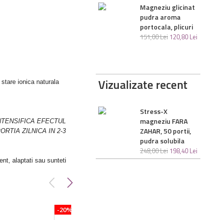
Biotina + colagen
Magneziu glicinat
lichid, aroma
pudra aroma
capsuni / mango
portocala, plicuri
147
,
00
Lei
117
,
60
Lei
151
,
00
Lei
120
,
80
Lei
Vizualizate recent
 stare ionica naturala
Stress-X
magneziu FARA
INTENSIFICA EFECTUL
ZAHAR, 50 portii,
TIA ZILNICA IN 2-3
pudra solubila
248
,
00
Lei
198
,
40
Lei
nt, alaptati sau sunteti
-20%
-20%