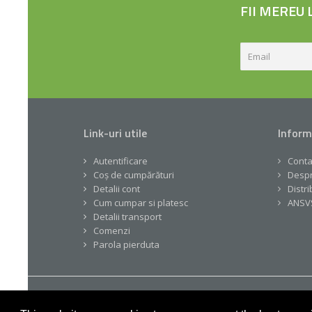
FII MEREU
Link-uri utile
Inform
Autentificare
Conta
Coș de cumpărături
Despr
Detalii cont
Distri
Cum cumpar si platesc
ANSV
Detalii transport
Comenzi
Parola pierduta