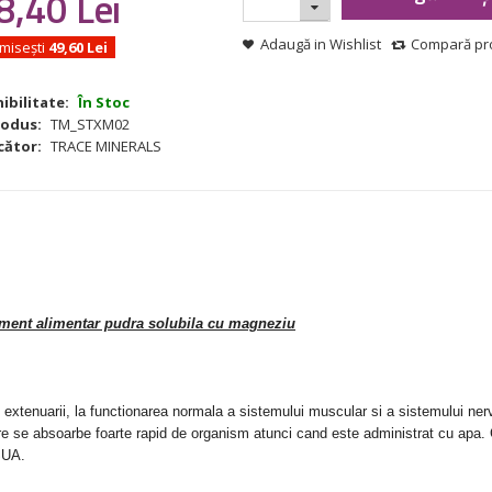
8
,
40
Lei
Adaugă in Wishlist
Compară pr
misești
49,60 Lei
ibilitate:
În Stoc
rodus:
TM_STXM02
cător:
TRACE MINERALS
ment alimentar pudra solubila cu magneziu
 extenuarii, la functionarea normala a sistemului muscular si a sistemului ner
are se absoarbe foarte rapid de organism atunci cand este administrat cu apa.
 SUA.