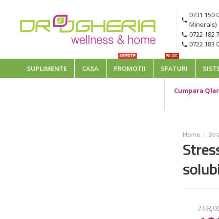
0731 150 
Minerals)
0722 182 7
0722 183 0
OFERTE
BLOG
SUPLIMENTE
CASA
PROMOTII
SFATURI
SIST
Cumpara Qlari
Str
Stres
solubi
248
,
0