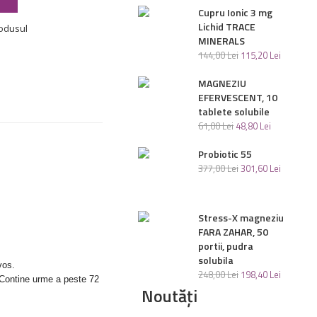
Cupru Ionic 3 mg
Lichid TRACE
odusul
MINERALS
144
,
00
Lei
115
,
20
Lei
MAGNEZIU
EFERVESCENT, 10
tablete solubile
61
,
00
Lei
48
,
80
Lei
Probiotic 55
377
,
00
Lei
301
,
60
Lei
Stress-X magneziu
FARA ZAHAR, 50
portii, pudra
solubila
vos.
248
,
00
Lei
198
,
40
Lei
 Contine urme a peste 72
Noutăți