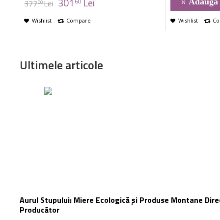
301
Lei
60
Adaugă 
377
Lei
00
Wishlist
Compare
Wishlist
Co
Ultimele articole
Aurul Stupului: Miere Ecologică și Produse Montane Dire
Producător