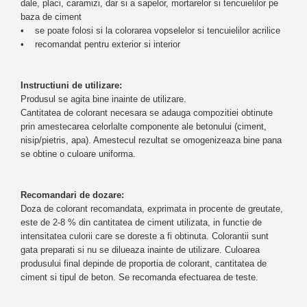
dale, placi, caramizi, dar si a sapelor, mortarelor si tencuielilor pe
baza de ciment
• se poate folosi si la colorarea vopselelor si tencuielilor acrilice
• recomandat pentru exterior si interior
Instructiuni de utilizare:
Produsul se agita bine inainte de utilizare.
Cantitatea de colorant necesara se adauga compozitiei obtinute
prin amestecarea celorlalte componente ale betonului (ciment,
nisip/pietris, apa). Amestecul rezultat se omogenizeaza bine pana
se obtine o culoare uniforma.
Recomandari de dozare:
Doza de colorant recomandata, exprimata in procente de greutate,
este de 2-8 % din cantitatea de ciment utilizata, in functie de
intensitatea culorii care se doreste a fi obtinuta. Colorantii sunt
gata preparati si nu se dilueaza inainte de utilizare. Culoarea
produsului final depinde de proportia de colorant, cantitatea de
ciment si tipul de beton. Se recomanda efectuarea de teste.