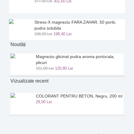
377
,
00
Lei
301
,
60
Lei
Stress-X magneziu FARA ZAHAR, 50 portii,
pudra solubila
248
,
00
Lei
198
,
40
Lei
Noutăți
Magneziu glicinat pudra aroma portocala,
plicuri
151
,
00
Lei
120
,
80
Lei
Vizualizate recent
COLORANT PENTRU BETON, Negru, 200 ml
28
,
00
Lei