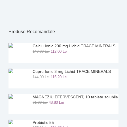
aurulstupului.eu,
16.07.2019
vizitatorii pot...
24.07.2019
13.11.2025
Produse Recomandate
Calciu Ionic 200 mg Lichid TRACE MINERALS
140
,
00
Lei
112
,
00
Lei
Cupru Ionic 3 mg Lichid TRACE MINERALS
144
,
00
Lei
115
,
20
Lei
MAGNEZIU EFERVESCENT, 10 tablete solubile
61
,
00
Lei
48
,
80
Lei
Probiotic 55