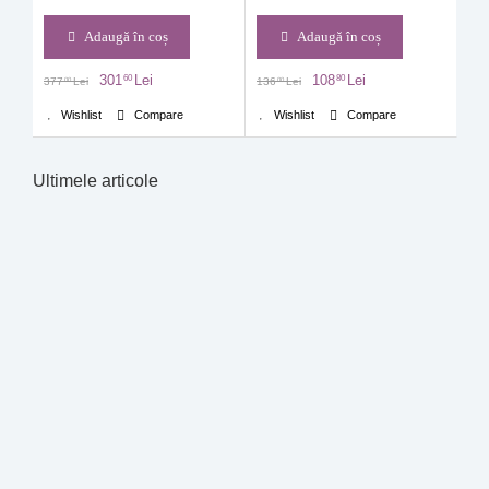
Adaugă în coș
Adaugă în coș
301
Lei
108
Lei
60
80
377
Lei
136
Lei
00
00
Wishlist
Compare
Wishlist
Compare
Ultimele articole
Aurul Stupului:
Descopera crema
Magneziu, ajutor
Miere Ecologică și
preferata a
pentru anxietate
Produse Montane
vedetelor
Anxietatea este cea
Direct de la
Lansata in 1926,
mai frecventa
Producător
crema Weleda Skin
tulburare afectiva la
Gama de Produse
Food este de aproape
nivel mondial. Ea...
Oferite Navigând pe
100 de ani secret...