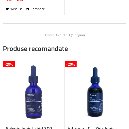
Wishlist
Compare
Afişare 1 - 1 din 1 (1 pagini)
Produse recomandate
-20%
-20%
Seleniu Ionic lichid 300
Vitamina C + Zinc Ionic -