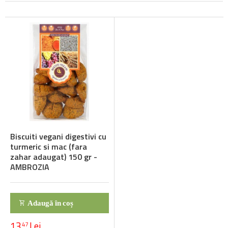
Biscuiti vegani digestivi cu
turmeric si mac (fara
zahar adaugat) 150 gr -
AMBROZIA
Adaugă în coș
13
Lei
47