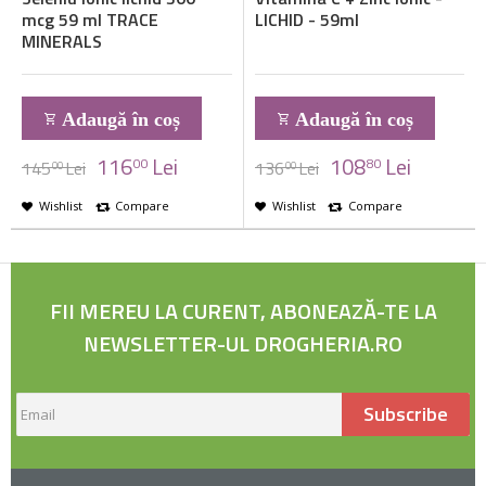
mcg 59 ml TRACE
LICHID - 59ml
MINERALS
Adaugă în coș
Adaugă în coș
116
Lei
108
Lei
00
80
145
Lei
136
Lei
00
00
Wishlist
Compare
Wishlist
Compare
FII MEREU LA CURENT, ABONEAZĂ-TE LA
NEWSLETTER-UL DROGHERIA.RO
Subscribe