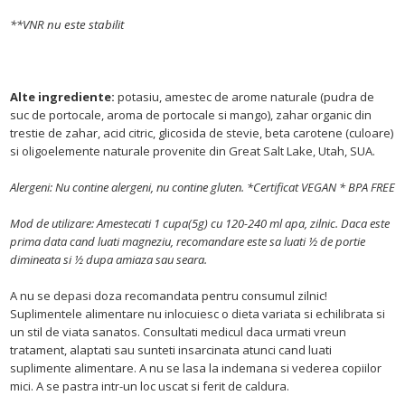
**VNR nu este stabilit
Alte ingrediente:
potasiu, amestec de arome naturale (pudra de
suc de portocale, aroma de portocale si mango), zahar organic din
trestie de zahar,
acid citric,
glicosida de stevie, beta carotene (culoare)
si
oligoelemente naturale provenite din Great Salt Lake, Utah, SUA.
Alergeni: Nu contine alergeni, nu contine gluten. *Certificat VEGAN * BPA FREE
Mod de utilizare: Amestecati 1 cupa(5g) cu 120-240 ml apa, zilnic. Daca este
prima data cand luati magneziu, recomandare este sa luati ½ de portie
dimineata si ½ dupa amiaza sau seara.
A nu se depasi doza recomandata pentru consumul zilnic!
Suplimentele alimentare nu inlocuiesc o dieta variata si echilibrata si
un stil de viata sanatos. Consultati medicul daca urmati vreun
tratament, alaptati sau sunteti insarcinata atunci cand luati
suplimente alimentare. A nu se lasa la indemana si vederea copiilor
mici. A se pastra intr-un loc uscat si ferit de caldura.