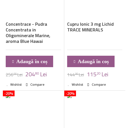
Concentrace - Pudra
Cupru Ionic 3 mg Lichid
Concentrata in
TRACE MINERALS
Oligominerale Marine,
aroma Blue Hawai
Adaugă în coș
Adaugă în coș
204
Lei
115
Lei
80
20
256
Lei
144
Lei
00
00
Wishlist
Compare
Wishlist
Compare
-20%
-20%