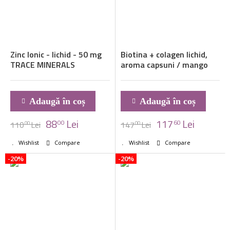
Zinc Ionic - lichid - 50 mg
Biotina + colagen lichid,
TRACE MINERALS
aroma capsuni / mango
Adaugă în coș
Adaugă în coș
88
Lei
117
Lei
00
60
110
Lei
147
Lei
00
00
Wishlist
Compare
Wishlist
Compare
-20%
-20%