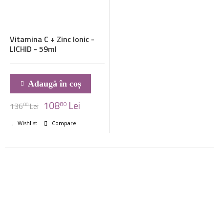
Vitamina C + Zinc Ionic -
LICHID - 59ml
Adaugă în coș
108
Lei
80
136
Lei
00
Wishlist
Compare