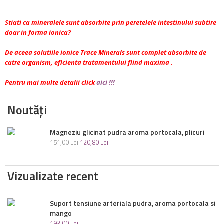
Stiati ca mineralele sunt absorbite prin peretelele intestinului subtire
doar in forma ionica?
De aceea solutiile ionice Trace Minerals sunt complet absorbite de
catre organism, eficienta tratamentului fiind maxima .
Pentru mai multe detalii click
aici !!!
Noutăți
Magneziu glicinat pudra aroma portocala, plicuri
151
,
00
Lei
120
,
80
Lei
Vizualizate recent
Suport tensiune arteriala pudra, aroma portocala si
mango
193
,
00
Lei