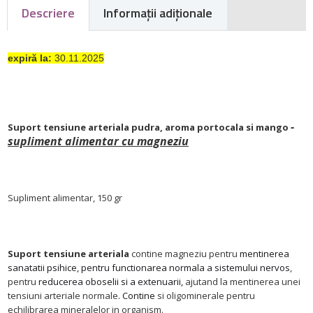
Descriere
Informaţii adiţionale
expiră la:
30.11.2025
-
Suport tensiune arteriala pudra, aroma portocala si mango
supliment alimentar cu magneziu
Supliment alimentar, 150 gr
Suport tensiune arteriala
contine magneziu pentru
mentinerea
sanatatii psihice, pentru functionarea normala a sistemului nervos
,
pentru
reducerea oboselii si a extenuarii,
ajutand la mentinerea unei
tensiuni arteriale normale
. Contine
si oligominerale pentru
echilibrarea mineralelor in organism.