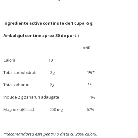
Ingrediente active continute de 1 cupa -5 g
Ambalajul contine aprox 30 de portii
VNR
Calorii 10
Total carbohidrati 2g 1%*
Total zaharuri 2g **
Include 2 g zaharuri adaugate 4%
Magneziu(Citrat) 250 mg 67%
*Recomandarea este pentru o dieta cu 2000 calorii.