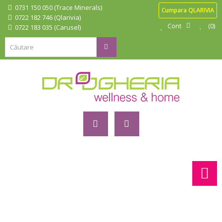
0731 150 050 (Trace Minerals)
Cumpara QLARIVIA
0722 182 746 (Qlarivia)
Cont
0
0722 183 035 (Carusel)