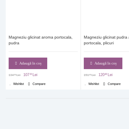
Magneziu glicinat aroma portocala,
Magneziu glicinat pudra
pudra
portocala, plicuri
Adaugă în coș
Adaugă în coș
107
Lei
120
Lei
20
80
134
Lei
151
Lei
00
00
Wishlist
Compare
Wishlist
Compare