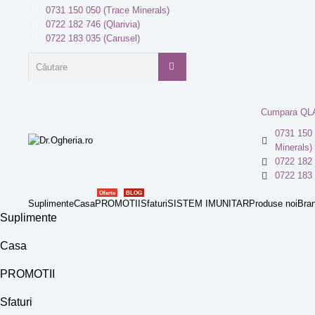
0731 150 050 (Trace Minerals)
0722 182 746 (Qlarivia)
0722 183 035 (Carusel)
Cumpara QL
0731 150 
Minerals)
0722 182 
0722 183 
Oferte
BLOG
Suplimente
Casa
PROMOTII
Sfaturi
SISTEM IMUNITAR
Produse noi
Bran
Suplimente
Casa
PROMOTII
Sfaturi