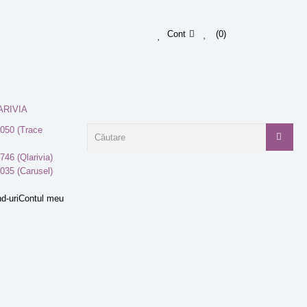
Cont
0
ARIVIA
050 (Trace
746 (Qlarivia)
035 (Carusel)
d-uri
Contul meu