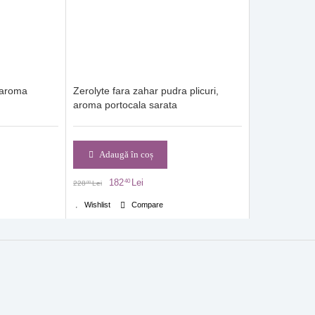
 aroma
Zerolyte fara zahar pudra plicuri,
aroma portocala sarata
Adaugă în coș
182
Lei
40
228
Lei
00
Wishlist
Compare