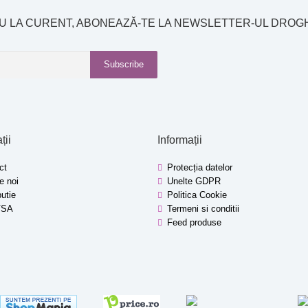
EU LA CURENT, ABONEAZĂ-TE LA NEWSLETTER-UL DROG
Subscribe
ții
Informații
ct
Protecția datelor
e noi
Unelte GDPR
butie
Politica Cookie
VSA
Termeni si conditii
Feed produse