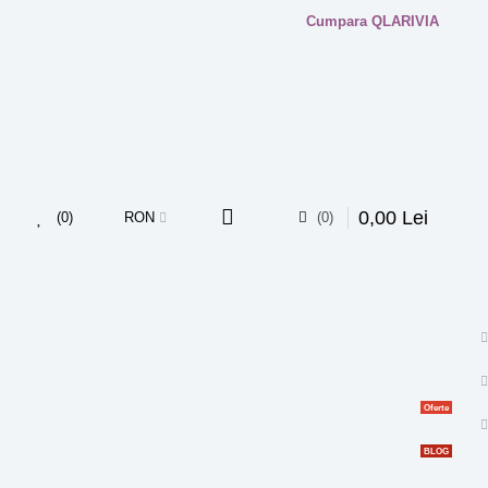
Cumpara QLARIVIA
0
,
00
Lei
0
RON
0
Oferte
BLOG